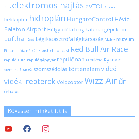
elektromos hajtás
eVTOL
216
Gripen
hidroplán
HungaroControl
Hévíz-
helikopter
Balaton Airport
katonai gépek
Hölgypilóta blog
LOT
Lufthansa
Légikatasztrófa
légitársaság
múzeum
Malév
Red Bull Air Race
Pipistrel
podcast
pilóta nélküli
Pilatus
repülőnap
Ryanair
repülőgépgyár
repülő autó
repülőtér
videó
történelem
szomszédolás
SpaceX
Siemens
Wizz Air
vidéki repterek
űr
Volocopter
űrhajós
Kövessen minket itt is