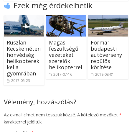
Ezek még érdekelhetik
Ruszlan
Magas
Forma1
Kecskeméten
feszültségű
budapesti
honvédségi
vezetéket
autóverseny
helikopterek
szerelők
repülős
kel a
helikopterrel
körítése
gyomrában
2017-07-16
2018-08-01
2017-05-23
Vélemény, hozzászólás?
Az e-mail címet nem tesszük közzé.
A kötelező mezőket
*
karakterrel jelöltük