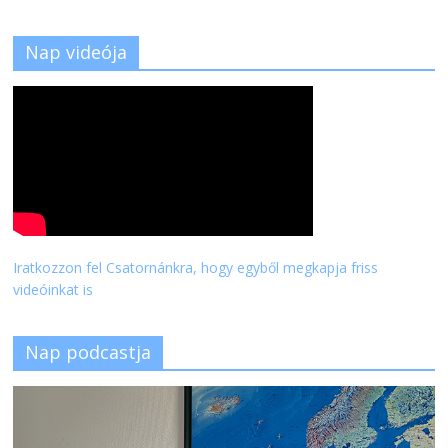
Nap videója
Iratkozzon fel Csatornánkra, hogy egyből megkapja friss
videóinkat is
Nap podcastja