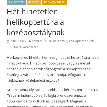
Helikopter
Piactér
Repjegyvadász
Hét hihetetlen
helikoptertúra a
középosztálynak
,
,
2016-11-06
Repülni JÓ
helikopter
helikopteres túrák
,
STA Travel
városnézés
Helikopteres hírektől hemzseg hosszú hetek óta a hazai
hírlapok hada. Hírlapírók hőbörgése, vagy az életet
habzsoló honpolgárok hőzöngése a helikopterezés?
Esetleg a városnézés bevett módja, elfogadott
hétköznapi közlekedési eszköz?
Mint naponta oly sokszor, ebben a kérdésben is az STA
Travel mindentudó saját foglalórendszeréhez, a
1Source-hoz fordultunk az igazságért. Magunk is
meglepődtünk, amikor 50-nél is több helikoptertúrát