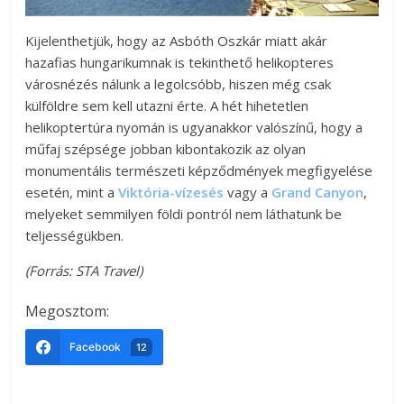
Kijelenthetjük, hogy az Asbóth Oszkár miatt akár
hazafias hungarikumnak is tekinthető helikopteres
városnézés nálunk a legolcsóbb, hiszen még csak
külföldre sem kell utazni érte. A hét hihetetlen
helikoptertúra nyomán is ugyanakkor valószínű, hogy a
műfaj szépsége jobban kibontakozik az olyan
monumentális természeti képződmények megfigyelése
esetén, mint a
Viktória-vízesés
vagy a
Grand Canyon
,
melyeket semmilyen földi pontról nem láthatunk be
teljességükben.
(Forrás: STA Travel)
Megosztom:
Facebook
12