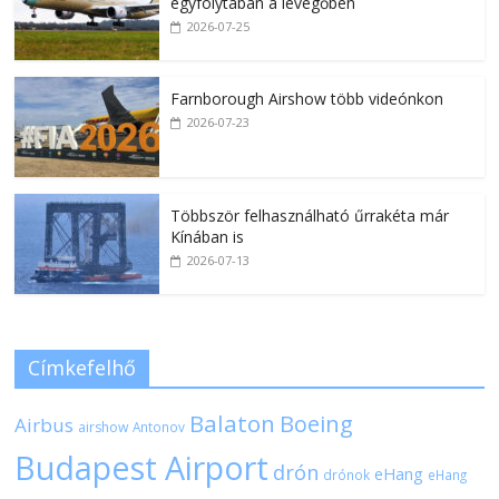
egyfolytában a levegőben
2026-07-25
Farnborough Airshow több videónkon
2026-07-23
Többször felhasználható űrrakéta már
Kínában is
2026-07-13
Címkefelhő
Balaton
Boeing
Airbus
airshow
Antonov
Budapest Airport
drón
eHang
drónok
eHang