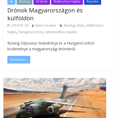
★
Boeing
Drónok
Elektromos hajtás
Repülés
Drónok Magyarországon és
külföldön
,
,
2019-01-18
Sülecz Aranka
Boeing
drón
elektromos
,
,
hajtás
HungaroControl
sztratoszféra repülés
Boeing Odysseus óriásdrónja és a HungaroControl
közleménye a magyarországi drónokról.
Bővebben...