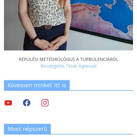
REPÜLÉSI METEOROLÓGUS A TURBULENCIÁRÓL
Beszélgetés Tímár Ágnessel
Kövessen minket itt is
Most népszerű