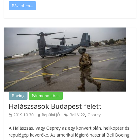
Bővebben...
Boeing
Pár mondatban
Halászsasok Budapest felett
,
2019-10-30
Repülni JÓ
Bell V-22
Osprey
A Halászsas, vagy Osprey az egy konvertiplán, helikopter és
repülőgép keveréke. Az amerikai légierő használ Bell Boeing