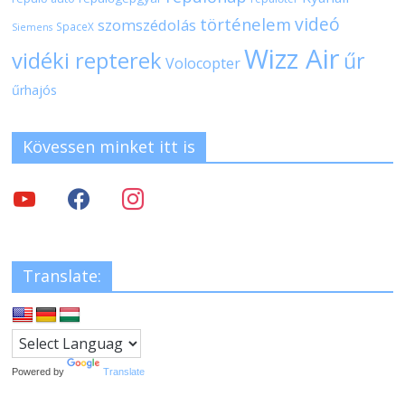
videó
történelem
szomszédolás
SpaceX
Siemens
Wizz Air
vidéki repterek
űr
Volocopter
űrhajós
Kövessen minket itt is
Translate:
Powered by
Translate