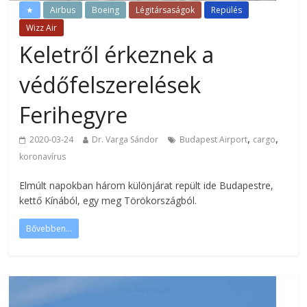
★
Airbus
Boeing
Légitársaságok
Repülés
Wizz Air
Keletről érkeznek a
védőfelszerelések
Ferihegyre
,
,
2020-03-24
Dr. Varga Sándor
Budapest Airport
cargo
koronavírus
Elmúlt napokban három különjárat repült ide Budapestre,
kettő Kínából, egy meg Törökországból.
Bővebben...