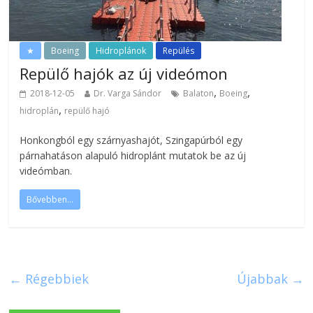
★
Boeing
Hidroplánok
Repülés
Repülő hajók az új videómon
,
,
2018-12-05
Dr. Varga Sándor
Balaton
Boeing
,
hidroplán
repülő hajó
Honkongból egy szárnyashajót, Szingapúrból egy
párnahatáson alapuló hidroplánt mutatok be az új
videómban.
Bővebben...
← Régebbiek
Újabbak →