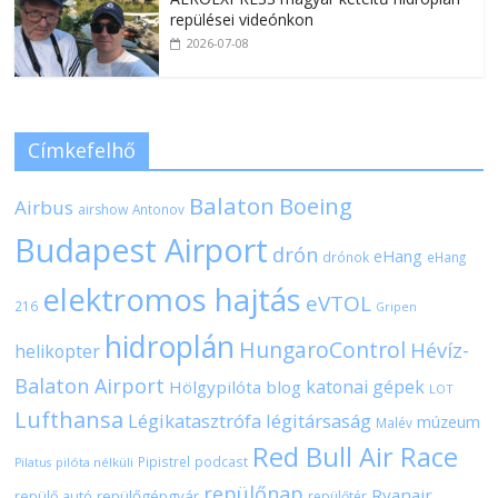
repülései videónkon
2026-07-08
Címkefelhő
Balaton
Boeing
Airbus
airshow
Antonov
Budapest Airport
drón
eHang
drónok
eHang
elektromos hajtás
eVTOL
216
Gripen
hidroplán
HungaroControl
Hévíz-
helikopter
Balaton Airport
katonai gépek
Hölgypilóta blog
LOT
Lufthansa
Légikatasztrófa
légitársaság
múzeum
Malév
Red Bull Air Race
Pipistrel
podcast
pilóta nélküli
Pilatus
repülőnap
Ryanair
repülőgépgyár
repülő autó
repülőtér