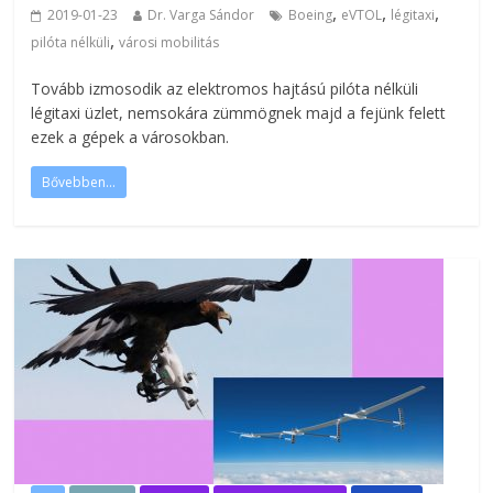
,
,
,
2019-01-23
Dr. Varga Sándor
Boeing
eVTOL
légitaxi
,
pilóta nélküli
városi mobilitás
Tovább izmosodik az elektromos hajtású pilóta nélküli
légitaxi üzlet, nemsokára zümmögnek majd a fejünk felett
ezek a gépek a városokban.
Bővebben...