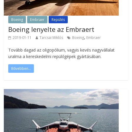
Boeing
Embraer
Repülés
Boeing lenyelte az Embraert
,
2019-01-11
Tarcsai Miklós
Boeing
Embraer
Tovább dagad az oligopólium, vagyis kevés nagyvállalat
uralma a kereskedelmi repülőgépek gyártásában.
Bővebben...