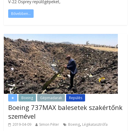
V-22 Osprey repülőgépeket,
Bővebben...
★
Boeing
Gépmadarak
Repülés
Boeing 737MAX balesetek szakértőnk
szemével
,
2019-04-09
Simon Péter
Boeing
Légikatasztrófa