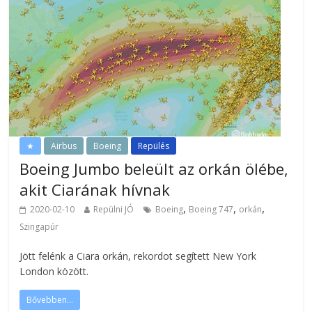
★
Airbus
Boeing
Repülés
Boeing Jumbo beleült az orkán ölébe,
akit Ciarának hívnak
,
,
,
2020-02-10
Repülni JÓ
Boeing
Boeing 747
orkán
Szingapúr
Jött felénk a Ciara orkán, rekordot segített New York
London között.
Bővebben...