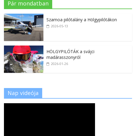
Pár mondatban
Szamoa pilótalány a Hölgypilótákon
2026-05-13
HÖLGYPILÓTÁK a svájci
madárasszonyról
2026-01-26
Nap videója