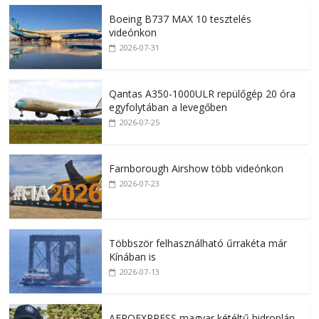
Boeing B737 MAX 10 tesztelés
videónkon
2026-07-31
Qantas A350-1000ULR repülőgép 20 óra
egyfolytában a levegőben
2026-07-25
Farnborough Airshow több videónkon
2026-07-23
Többször felhasználható űrrakéta már
Kínában is
2026-07-13
AEROEXPRESS magyar kétéltű hidroplán