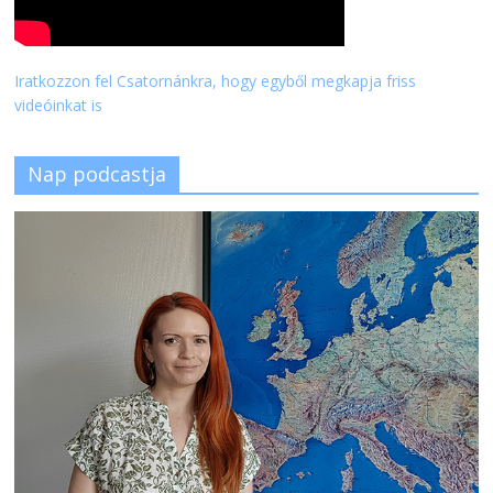
Iratkozzon fel Csatornánkra, hogy egyből megkapja friss
videóinkat is
Nap podcastja