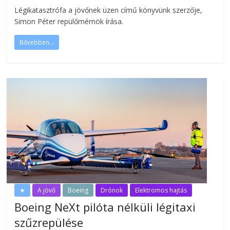
Légikatasztrófa a jövőnek üzen című könyvünk szerzője,
Simon Péter repülőmérnök írása.
Bővebben...
★
A jövő
Boeing
Drónok
Elektromos hajtás
Boeing NeXt pilóta nélküli légitaxi
szűzrepülése