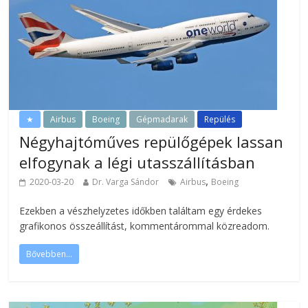
★
Airbus
Boeing
Gépmadarak
Repülés
Négyhajtóműves repülőgépek lassan
elfogynak a légi utasszállításban
,
2020-03-20
Dr. Varga Sándor
Airbus
Boeing
Ezekben a vészhelyzetes időkben találtam egy érdekes
grafikonos összeállítást, kommentárommal közreadom.
Bővebben...