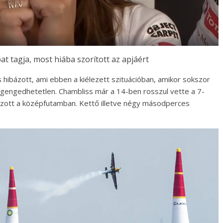
at tagja, most hiába szorított az apjáért
 hibázott, ami ebben a kiélezett szituációban, amikor sokszor
egengedhetetlen. Chambliss már a 14-ben rosszul vette a 7-
ázott a középfutamban. Kettő illetve négy másodperces