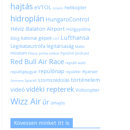
hajtás
eVTOL
helikopter
Gripen
hidroplán
HungaroControl
Hévíz-Balaton Airport
Hölgypilóta
Lufthansa
katonai gépek
blog
LOT
Légikatasztrófa
légitársaság
Malév
múzeum
Pipistrel
podcast
pilóta nélküli
Pilatus
Red Bull Air Race
repülő autó
repülőnap
Ryanair
repülőgépgyár
repülőtér
történelem
szomszédolás
SpaceX
Siemens
vidéki repterek
videó
Volocopter
Wizz Air
űr
űrhajós
Kövessen minket itt is