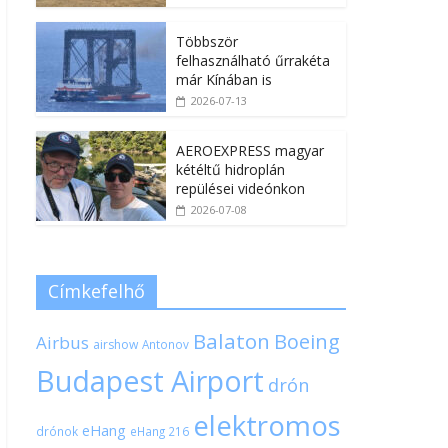
Többször
felhasználható űrrakéta
már Kínában is
2026-07-13
AEROEXPRESS magyar
kétéltű hidroplán
repülései videónkon
2026-07-08
Címkefelhő
Balaton
Boeing
Airbus
airshow
Antonov
Budapest Airport
drón
elektromos
eHang
drónok
eHang 216