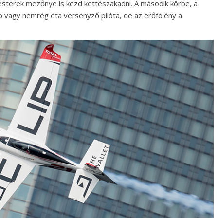
esterek mezőnye is kezd kettészakadni. A második körbe, a
bb vagy nemrég óta versenyző pilóta, de az erőfölény a