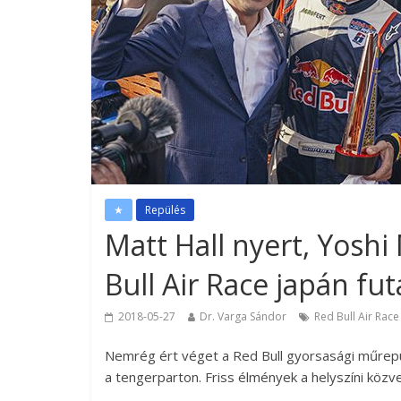
★
Repülés
Matt Hall nyert, Yoshi
Bull Air Race japán f
2018-05-27
Dr. Varga Sándor
Red Bull Air Race
Nemrég ért véget a Red Bull gyorsasági műrep
a tengerparton. Friss élmények a helyszíni közve