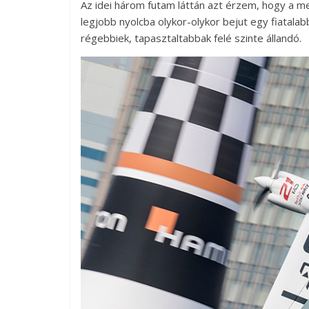
Az idei három futam láttán azt érzem, hogy a m
legjobb nyolcba olykor-olykor bejut egy fiatala
régebbiek, tapasztaltabbak felé szinte állandó.