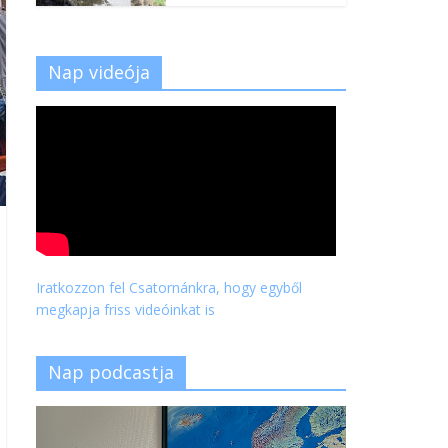
Nap videója
Iratkozzon fel Csatornánkra, hogy egyből
megkapja friss videóinkat is
Nap podcastja