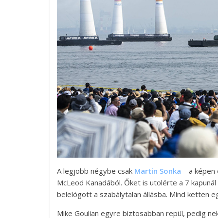
A legjobb négybe csak
Martin Sonka
– a képen 
McLeod Kanadából. Őket is utolérte a 7 kapunál a 
belelógott a szabálytalan állásba. Mind ketten e
Mike Goulian egyre biztosabban repül, pedig ne