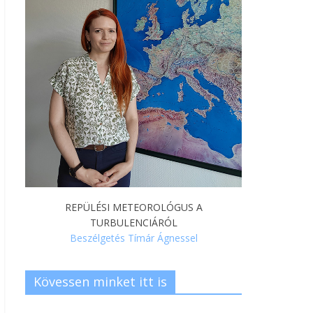
REPÜLÉSI METEOROLÓGUS A
TURBULENCIÁRÓL
Beszélgetés Tímár Ágnessel
Kövessen minket itt is