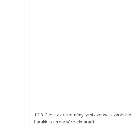
12,3 G lett az eredmény, ami azonnal kizárást 
harakiri szerencsére elmaradt.