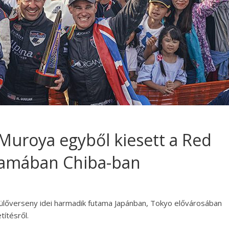
 Muroya egyből kiesett a Red
utamában Chiba-ban
ülőverseny idei harmadik futama Japánban, Tokyo elővárosában
títésről.