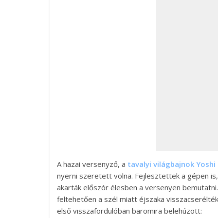
A hazai versenyző, a
tavalyi világbajnok Yosh
nyerni szeretett volna. Fejlesztettek a gépen is
akarták előszór élesben a versenyen bemutatni.
feltehetően a szél miatt éjszaka visszacserélték
első visszafordulóban baromira belehúzott: