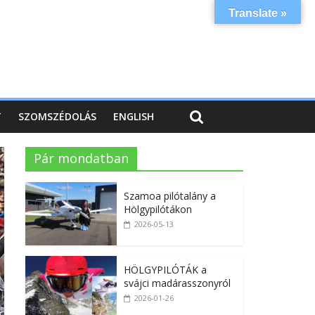
Translate »
T
SZOMSZÉDOLÁS
ENGLISH
Pár mondatban
Szamoa pilótalány a
Hölgypilótákon
2026-05-13
HÖLGYPILÓTÁK a
svájci madárasszonyról
2026-01-26