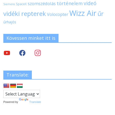
videó
történelem
szomszédolás
SpaceX
Siemens
Wizz Air
vidéki repterek
űr
Volocopter
űrhajós
Kövessen minket itt is
Translate:
Powered by
Translate