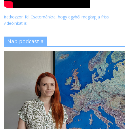
Iratkozzon fel Csatornánkra, hogy egyből megkapja friss
videóinkat is
Nap podcastja