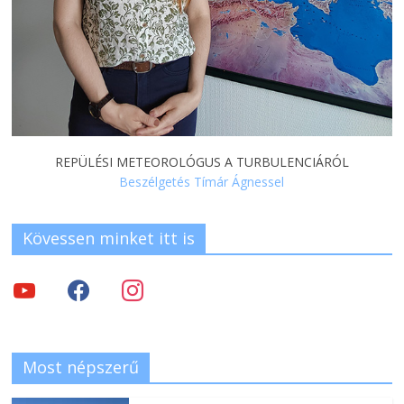
REPÜLÉSI METEOROLÓGUS A TURBULENCIÁRÓL
Beszélgetés Tímár Ágnessel
Kövessen minket itt is
Most népszerű