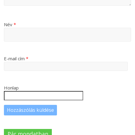
Név
*
E-mail cím
*
Honlap
Pár mondatban