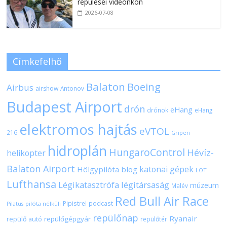
repülései videónkon
2026-07-08
Címkefelhő
Balaton
Boeing
Airbus
airshow
Antonov
Budapest Airport
drón
eHang
drónok
eHang
elektromos hajtás
eVTOL
216
Gripen
hidroplán
HungaroControl
Hévíz-
helikopter
Balaton Airport
katonai gépek
Hölgypilóta blog
LOT
Lufthansa
Légikatasztrófa
légitársaság
múzeum
Malév
Red Bull Air Race
Pipistrel
podcast
pilóta nélküli
Pilatus
repülőnap
Ryanair
repülőgépgyár
repülő autó
repülőtér