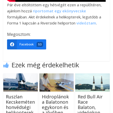
Pár éve eltöltöttem egy hétvégét ezen a repülőtéren,
ajánlom hozzá
riportomat egy ekönyvecske
formájában. Akit érdekelnek a helikopterek, legutóbb a
Forma 1 kapcsán a Riverside heliporton
videóztam
.
Megosztom:
Facebook
53
Ezek még érdekelhetik
Ruszlan
Hidroplánok
Red Bull Air
Kecskeméten
a Balatonon
Race
honvédségi
egykoron és
Balaton,
helikopterek
a jővőben
videónkon