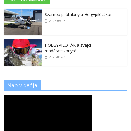
Szamoa pilótalány a Hölgypilótákon
2026-05-13
HÖLGYPILÓTÁK a svájci
madárasszonyról
2026-01-26
Nap videója