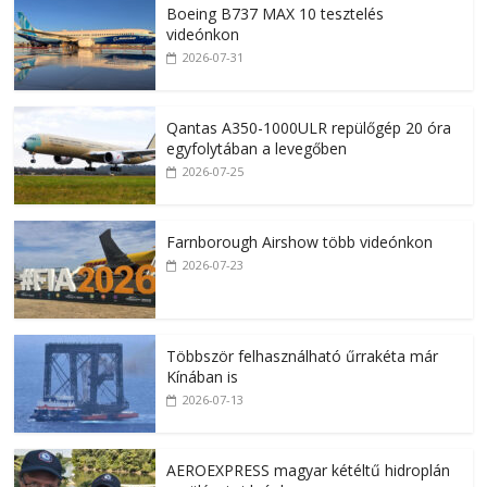
Boeing B737 MAX 10 tesztelés
videónkon
2026-07-31
Qantas A350-1000ULR repülőgép 20 óra
egyfolytában a levegőben
2026-07-25
Farnborough Airshow több videónkon
2026-07-23
Többször felhasználható űrrakéta már
Kínában is
2026-07-13
AEROEXPRESS magyar kétéltű hidroplán