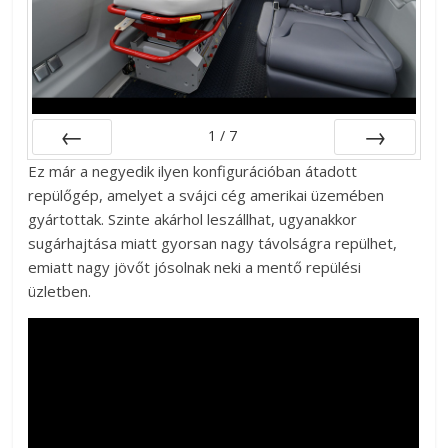
1
/
7
Ez már a negyedik ilyen konfigurációban átadott
Előző
Következő
repülőgép, amelyet a svájci cég amerikai üzemében
gyártottak. Szinte akárhol leszállhat, ugyanakkor
sugárhajtása miatt gyorsan nagy távolságra repülhet,
emiatt nagy jövőt jósolnak neki a mentő repülési
üzletben.