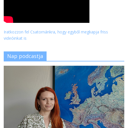
Iratkozzon fel Csatornánkra, hogy egyből megkapja friss
videóinkat is
Nap podcastja