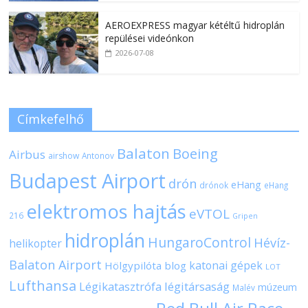
AEROEXPRESS magyar kétéltű hidroplán
repülései videónkon
2026-07-08
Címkefelhő
Balaton
Boeing
Airbus
airshow
Antonov
Budapest Airport
drón
eHang
drónok
eHang
elektromos hajtás
eVTOL
216
Gripen
hidroplán
HungaroControl
Hévíz-
helikopter
Balaton Airport
katonai gépek
Hölgypilóta blog
LOT
Lufthansa
Légikatasztrófa
légitársaság
múzeum
Malév