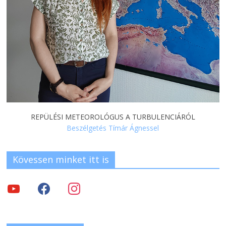
REPÜLÉSI METEOROLÓGUS A TURBULENCIÁRÓL
Beszélgetés Tímár Ágnessel
Kövessen minket itt is