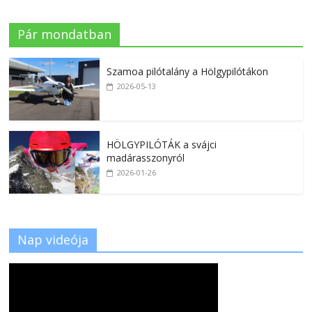
Pár mondatban
Szamoa pilótalány a Hölgypilótákon
2026-05-13
HÖLGYPILÓTÁK a svájci
madárasszonyról
2026-01-26
Nap videója