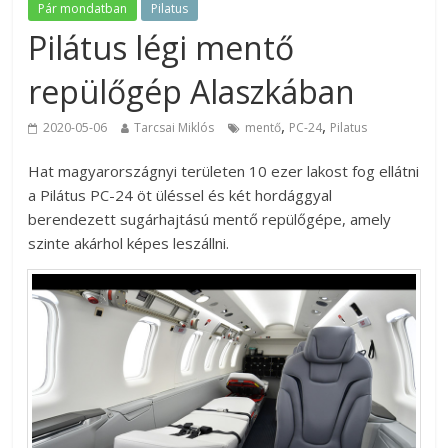
Pár mondatban
Pilatus
Pilátus légi mentő
repülőgép Alaszkában
,
,
2020-05-06
Tarcsai Miklós
mentő
PC-24
Pilatus
Hat magyarországnyi területen 10 ezer lakost fog ellátni
a Pilátus PC-24 öt üléssel és két hordággyal
berendezett sugárhajtású mentő repülőgépe, amely
szinte akárhol képes leszállni.