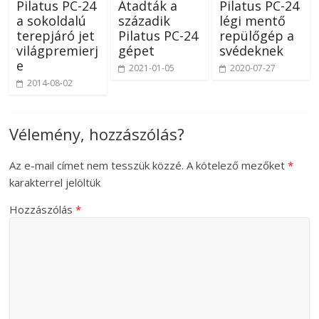
Pilatus PC-24
Átadták a
Pilatus PC-24
a sokoldalú
századik
légi mentő
terepjáró jet
Pilatus PC-24
repülőgép a
világpremierj
gépet
svédeknek
e
2021-01-05
2020-07-27
2014-08-02
Vélemény, hozzászólás?
Az e-mail címet nem tesszük közzé.
A kötelező mezőket
*
karakterrel jelöltük
Hozzászólás
*