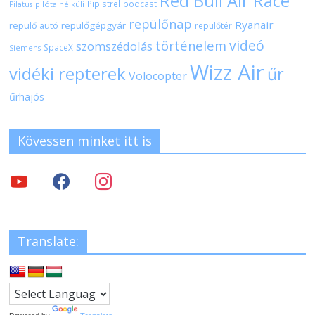
Red Bull Air Race
Pipistrel
podcast
pilóta nélküli
Pilatus
repülőnap
Ryanair
repülőgépgyár
repülő autó
repülőtér
videó
történelem
szomszédolás
SpaceX
Siemens
Wizz Air
vidéki repterek
űr
Volocopter
űrhajós
Kövessen minket itt is
Translate: