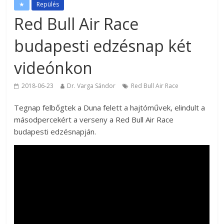
★
Repülés
Red Bull Air Race
budapesti edzésnap két
videónkon
2018-06-23
Dr. Varga Sándor
Red Bull Air Race
Tegnap felbőgtek a Duna felett a hajtóművek, elindult a
másodpercekért a verseny a Red Bull Air Race
budapesti edzésnapján.