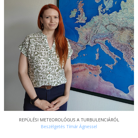
REPÜLÉSI METEOROLÓGUS A TURBULENCIÁRÓL
Beszélgetés Tímár Ágnessel