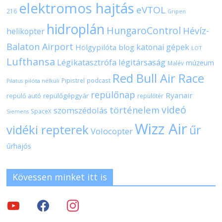
elektromos hajtás
eVTOL
216
Gripen
hidroplán
HungaroControl
Hévíz-
helikopter
Balaton Airport
katonai gépek
Hölgypilóta blog
LOT
Lufthansa
Légikatasztrófa
légitársaság
múzeum
Malév
Red Bull Air Race
Pipistrel
podcast
pilóta nélküli
Pilatus
repülőnap
Ryanair
repülőgépgyár
repülő autó
repülőtér
videó
történelem
szomszédolás
SpaceX
Siemens
Wizz Air
vidéki repterek
űr
Volocopter
űrhajós
Kövessen minket itt is