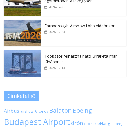
egyfolytában a levegőben
2026-07-25
Farnborough Airshow több videónkon
2026-07-23
Többször felhasználható űrrakéta már
Kínában is
2026-07-13
Címkefelhő
Balaton
Boeing
Airbus
airshow
Antonov
Budapest Airport
drón
eHang
drónok
eHang