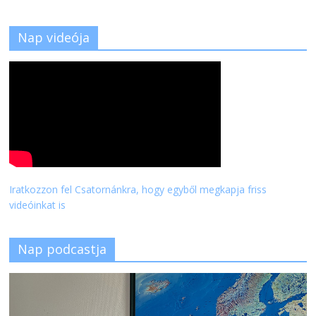
Nap videója
Iratkozzon fel Csatornánkra, hogy egyből megkapja friss
videóinkat is
Nap podcastja