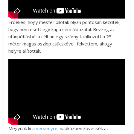
Érdekes, hogy mester pilóták olyan pontosan kezdtek,
hogy nem esett egy kapu sem áldozatul. Bezzeg az
utánpótlásból a célban egy szárny találkozott a 25
méter magas oszlop csücskével, felvettem, ahogy
helyre állították.
Megyünk ki a
versenyre
, napközben kövessék az