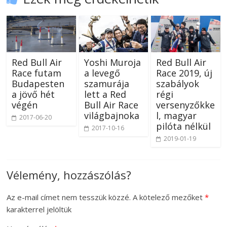
Red Bull Air
Yoshi Muroja
Red Bull Air
Race futam
a levegő
Race 2019, új
Budapesten
szamurája
szabályok
a jövő hét
lett a Red
régi
végén
Bull Air Race
versenyzőkke
világbajnoka
l, magyar
2017-06-20
pilóta nélkül
2017-10-16
2019-01-19
Vélemény, hozzászólás?
Az e-mail címet nem tesszük közzé.
A kötelező mezőket
*
karakterrel jelöltük