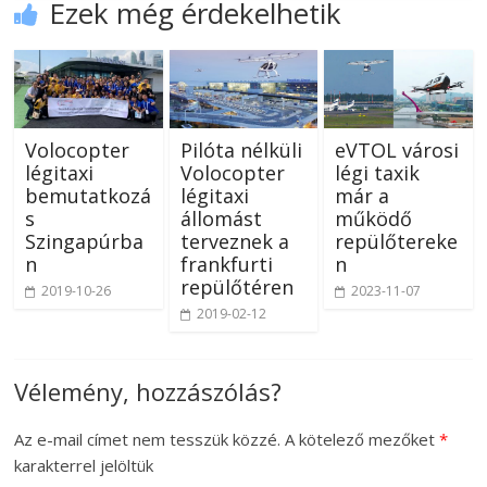
Ezek még érdekelhetik
Volocopter
Pilóta nélküli
eVTOL városi
légitaxi
Volocopter
légi taxik
bemutatkozá
légitaxi
már a
s
állomást
működő
Szingapúrba
terveznek a
repülőtereke
n
frankfurti
n
repülőtéren
2019-10-26
2023-11-07
2019-02-12
Vélemény, hozzászólás?
Az e-mail címet nem tesszük közzé.
A kötelező mezőket
*
karakterrel jelöltük