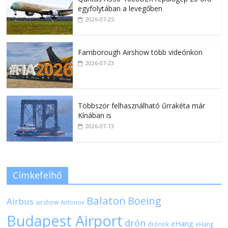
egyfolytában a levegőben
2026-07-25
Farnborough Airshow több videónkon
2026-07-23
Többször felhasználható űrrakéta már
Kínában is
2026-07-13
Címkefelhő
Balaton
Boeing
Airbus
airshow
Antonov
Budapest Airport
drón
eHang
drónok
eHang