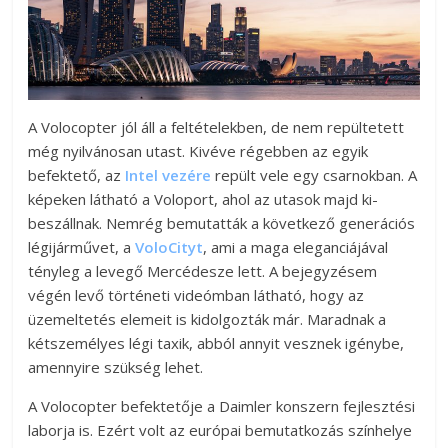
A Volocopter jól áll a feltételekben, de nem repültetett
még nyilvánosan utast. Kivéve régebben az egyik
befektető, az
Intel vezére
repült vele egy csarnokban. A
képeken látható a Voloport, ahol az utasok majd ki-
beszállnak. Nemrég bemutatták a következő generációs
légijárművet, a
VoloCityt
, ami a maga eleganciájával
tényleg a levegő Mercédesze lett. A bejegyzésem
végén levő történeti videómban látható, hogy az
üzemeltetés elemeit is kidolgozták már. Maradnak a
kétszemélyes légi taxik, abból annyit vesznek igénybe,
amennyire szükség lehet.
A Volocopter befektetője a Daimler konszern fejlesztési
laborja is. Ezért volt az európai bemutatkozás színhelye