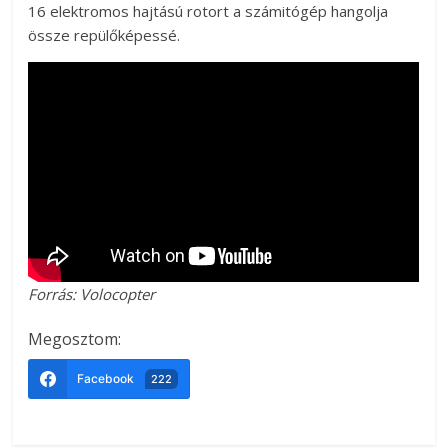
16 elektromos hajtású rotort a számitógép hangolja
össze repülőképessé.
Forrás: Volocopter
Megosztom:
Facebook
222