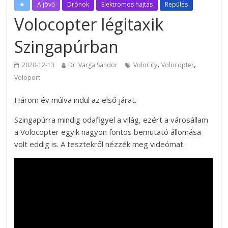
★
A jövő
Drónok
Elektromos hajtás
Repülés
Volocopter légitaxik
Szingapúrban
,
,
2020-12-13
Dr. Varga Sándor
VoloCity
Volocopter
Voloport
Három év múlva indul az első járat.
Szingapúrra mindig odafigyel a világ, ezért a városállam
a Volocopter egyik nagyon fontos bemutató állomása
volt eddig is. A tesztekről nézzék meg videómat.