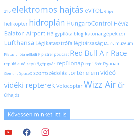
elektromos hajtás
eVTOL
216
Gripen
hidroplán
HungaroControl
Hévíz-
helikopter
Balaton Airport
katonai gépek
Hölgypilóta blog
LOT
Lufthansa
Légikatasztrófa
légitársaság
múzeum
Malév
Red Bull Air Race
Pipistrel
podcast
pilóta nélküli
Pilatus
repülőnap
Ryanair
repülőgépgyár
repülő autó
repülőtér
videó
történelem
szomszédolás
SpaceX
Siemens
Wizz Air
vidéki repterek
űr
Volocopter
űrhajós
Kövessen minket itt is