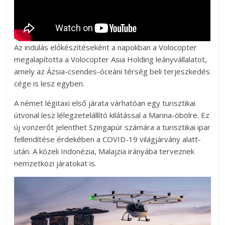
Az indulás előkészítéseként a napokban a Volocopter
megalapította a Volocopter Asia Holding leányvállalatot,
amely az Ázsia-csendes-óceáni térség beli terjeszkedés
cége is lesz egyben.
A német légitaxi első járata várhatóan egy turisztikai
útvonal lesz lélegzetelállító kilátással a Marina-öbölre. Ez
új vonzerőt jelenthet Szingapúr számára a turisztikai ipar
fellendítése érdekében a COVID-19 világjárvány alatt-
után. A közeli Indonézia, Malajzia irányába terveznek
nemzetközi járatokat is.