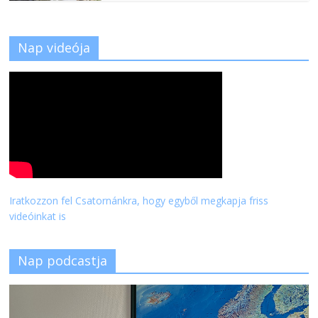
Nap videója
Iratkozzon fel Csatornánkra, hogy egyből megkapja friss
videóinkat is
Nap podcastja