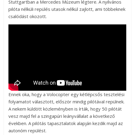
Stuttgartban a Mercedes Múzeum légtere. A nyilvános
pilóta nélküli repülés utasok nélkül zajlott, ami többeknek
csalódást okozott.
Ennek oka, hogy a Volocopter egy kétlépcsős tesztelési
folyamatot választott, először mindig pilótával repülnek.
A nekem küldött közleményben is írták, hogy 50 pilótát
vesz majd fel a szingapúri leányvállalat a következő
években. A pilótás tapasztalatok alapján kezdik majd az
autonóm repülést.