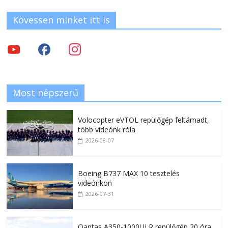
Kövessen minket itt is
Most népszerű
Volocopter eVTOL repülőgép feltámadt,
több videónk róla
2026-08-07
Boeing B737 MAX 10 tesztelés
videónkon
2026-07-31
Qantas A350-1000ULR repülőgép 20 óra