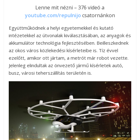
Lenne mit nézni – 376 videó a
youtube.com/repulnijo
csatornánkon
Együttműködnek a helyi egyetemekkel és kutató
intézetekkel az útvonalak kiválasztásában, az anyagok és
akkumulátor technológia fejlesztésében. Beilleszkednek
az okos város közlekedési kísérleteibe is. Tíz évvel
ezelőtt, amikor ott jártam, a metrót már robot vezette.
Jelenleg elindultak az önvezető jármű kísérletek autó,
busz, városi teherszállítás területén is.