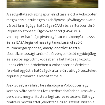
A szolgáltatások szingapúri elindítása előtt a Volocopter
megszerzi a szükséges szabályozási jóváhagyásokat a
városállam légügyi hatósága (CAAS) és az Európai Unió
Repülésbiztonsági Ügynökségétől (EASA) is. A
Volocopter hatósági jóváhagyásait megkönnyíti a CAAS
és az EASA légialkalmassági tanúsításáról szóló
munkamegállapodása, amely lehetővé teszi a
típusalkalmassági tanúsítás érvényesítését egyidejűleg
és szoros együttműködésben a két hatóság között.
Ennek elérése érdekében a Volocopter az érdekelt
felekkel együtt a hatóságok által előirt átfogó teszteket,
repülési próbákat is lefolytat majd.
Alex Zosel, a vállalat társalapítója a Volocopter egy
korábbi változatában ülve Friedrichshafenben Arankát 2
perc alatt megtanitotta a légi taxi vezetésére. Sőt egy
teátrális mozdulattal „eldobta” a dzsojsztikot, hiszen a