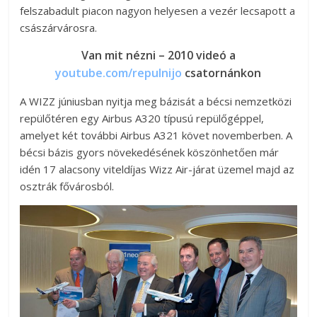
felszabadult piacon nagyon helyesen a vezér lecsapott a
császárvárosra.
Van mit nézni – 2010 videó a
youtube.com/repulnijo
csatornánkon
A WIZZ júniusban nyitja meg bázisát a bécsi nemzetközi
repülőtéren egy Airbus A320 típusú repülőgéppel,
amelyet két további Airbus A321 követ novemberben. A
bécsi bázis gyors növekedésének köszönhetően már
idén 17 alacsony viteldíjas Wizz Air-járat üzemel majd az
osztrák fővárosból.