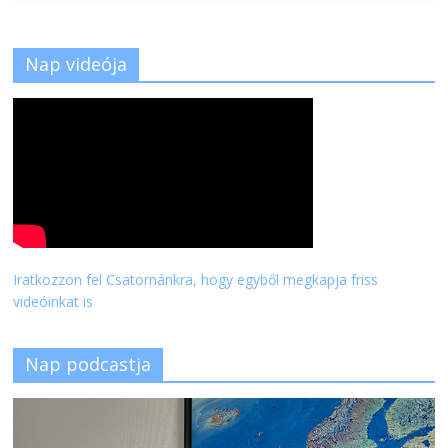
Nap videója
Iratkozzon fel Csatornánkra, hogy egyből megkapja friss
videóinkat is
Nap podcastja