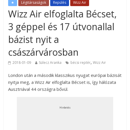
★
Légitársaságok
Repülés
Wizz Air
Wizz Air elfoglalta Bécset,
3 géppel és 17 útvonallal
bázist nyit a
császárvárosban
,
2018-01-09
Sülecz Aranka
bécsi reptér
Wizz Air
London után a második klasszikus nyugat európai bázisát
nyitja meg, a Wizz Air elfoglalta Bécset is, így hálózata
Ausztriával 44 országra bővül.
Hirdetés