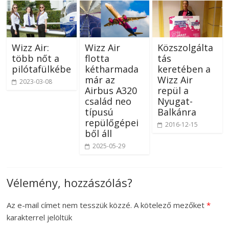
Wizz Air:
Wizz Air
Közszolgálta
több nőt a
flotta
tás
pilótafülkébe
kétharmada
keretében a
már az
Wizz Air
2023-03-08
Airbus A320
repül a
család neo
Nyugat-
típusú
Balkánra
repülőgépei
2016-12-15
ből áll
2025-05-29
Vélemény, hozzászólás?
Az e-mail címet nem tesszük közzé.
A kötelező mezőket
*
karakterrel jelöltük