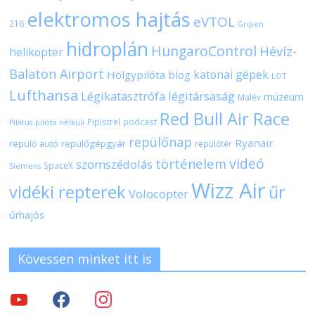
elektromos hajtás
eVTOL
216
Gripen
hidroplán
HungaroControl
Hévíz-
helikopter
Balaton Airport
katonai gépek
Hölgypilóta blog
LOT
Lufthansa
Légikatasztrófa
légitársaság
múzeum
Malév
Red Bull Air Race
Pipistrel
podcast
pilóta nélküli
Pilatus
repülőnap
Ryanair
repülőgépgyár
repülő autó
repülőtér
videó
történelem
szomszédolás
SpaceX
Siemens
Wizz Air
vidéki repterek
űr
Volocopter
űrhajós
Kövessen minket itt is