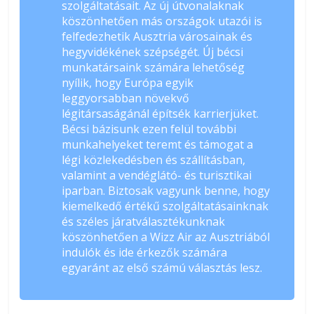
szolgáltatásait. Az új útvonalaknak
köszönhetően más országok utazói is
felfedezhetik Ausztria városainak és
hegyvidékének szépségét. Új bécsi
munkatársaink számára lehetőség
nyílik, hogy Európa egyik
leggyorsabban növekvő
légitársaságánál építsék karrierjüket.
Bécsi bázisunk ezen felül további
munkahelyeket teremt és támogat a
légi közlekedésben és szállításban,
valamint a vendéglátó- és turisztikai
iparban. Biztosak vagyunk benne, hogy
kiemelkedő értékű szolgáltatásainknak
és széles járatválasztékunknak
köszönhetően a Wizz Air az Ausztriából
indulók és ide érkezők számára
egyaránt az első számú választás lesz.