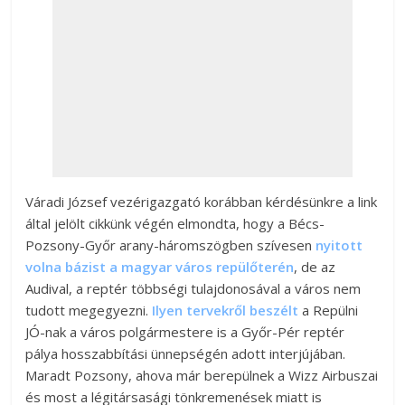
Váradi József vezérigazgató korábban kérdésünkre a link
által jelölt cikkünk végén elmondta, hogy a Bécs-
Pozsony-Győr arany-háromszögben szívesen
nyitott
volna bázist a magyar város repülőterén
, de az
Audival, a reptér többségi tulajdonosával a város nem
tudott megegyezni.
Ilyen tervekről beszélt
a Repülni
JÓ-nak a város polgármestere is a Győr-Pér reptér
pálya hosszabbítási ünnepségén adott interjújában.
Maradt Pozsony, ahova már berepülnek a Wizz Airbuszai
és most a légitársasági tönkremenések miatt is