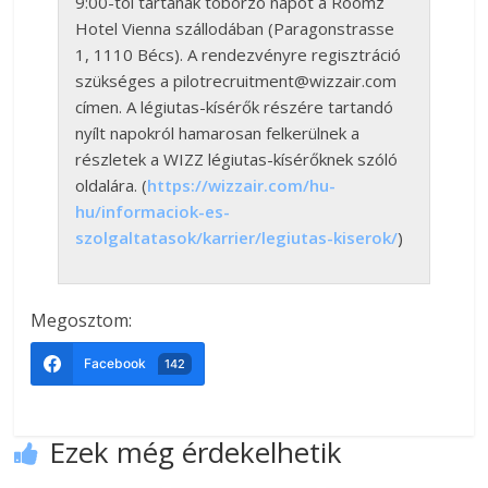
9:00-tól tartanak toborzó napot a Roomz
Hotel Vienna szállodában (Paragonstrasse
1, 1110 Bécs). A rendezvényre regisztráció
szükséges a pilotrecruitment@wizzair.com
címen. A légiutas-kísérők részére tartandó
nyílt napokról hamarosan felkerülnek a
részletek a WIZZ légiutas-kísérőknek szóló
oldalára. (
https://wizzair.com/hu-
hu/informaciok-es-
szolgaltatasok/karrier/legiutas-kiserok/
)
Megosztom:
Facebook
142
Ezek még érdekelhetik