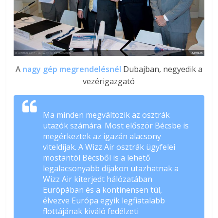
A
nagy gép megrendelésnél
Dubajban, negyedik a
vezérigazgató
Ma minden megváltozik az osztrák
utazók számára. Most először Bécsbe is
megérkeztek az igazán alacsony
viteldíjak. A Wizz Air osztrák ügyfelei
mostantól Bécsből is a lehető
legalacsonyabb díjakon utazhatnak a
Wizz Air kiterjedt hálózatában
Európában és a kontinensen túl,
élvezve Európa egyik legfiatalabb
flottájának kiváló fedélzeti