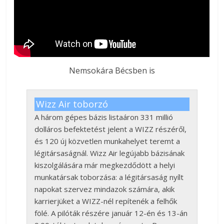
Nemsokára Bécsben is
Wizz Air toborzó
A három gépes bázis listaáron 331 millió
dolláros befektetést jelent a WIZZ részéről,
és 120 új közvetlen munkahelyet teremt a
légitársaságnál. Wizz Air legújabb bázisának
kiszolgálására már megkezdődött a helyi
munkatársak toborzása: a légitársaság nyílt
napokat szervez mindazok számára, akik
karrierjüket a WIZZ-nél repítenék a felhők
fölé. A pilóták részére január 12-én és 13-án