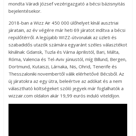
mondta Váradi József vezérigazgató a bécsi bázisnyitás
bejelentésekor.
2018-ban a Wizz Air 450 000 ülőhelyet kínál ausztriai
járatain, az év végére már heti 69 járatot indítva a bécsi
repülőtérről. A legújabb WIZZ-útvonalak az üzleti és
szabadidős utazók számára egyaránt széles választékot
kínálnak: Gdansk, Tuzla és Várna áprilistól, Bari, Málta,
Róma, Valencia és Tel-Aviv júniustól, míg Billund, Bergen,
Dortmund, Kutaiszi, Lárnaka, Nis, Ohrid, Tenerife és
Thesszaloniki novembertől válik elérhetővé Bécsből. Az
új járatokra az egy útra, beleértve az adókat és a nem
választható költségeket szóló jegyek már foglalhatók a
wizzair.com oldalon akár 19,99 eurós induló viteldíjon.