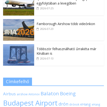
egyfolytában a levegőben
2026-07-25
Farnborough Airshow több videónkon
2026-07-23
Többször felhasználható űrrakéta már
Kínában is
2026-07-13
Címkefelhő
Balaton
Boeing
Airbus
airshow
Antonov
Budapest Airport
drón
eHang
drónok
eHang