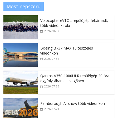
Most népszerű
Volocopter eVTOL repülőgép feltámadt,
több videónk róla
2026-08-07
Boeing B737 MAX 10 tesztelés
videónkon
2026-07-31
Qantas A350-1000ULR repülőgép 20 óra
egyfolytában a levegőben
2026-07-25
Farnborough Airshow több videónkon
2026-07-23