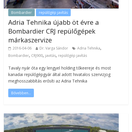
Bombardier
repülőgép javítás
Adria Tehnika újabb öt évre a
Bombardier CRJ repülőgépek
márkaszervize
,
2016-04-06
Dr. Varga Sándor
Adria Tehnika
,
,
,
Bombardier
CRJ900
javitás
repülőgép javítás
Tavaly nyár óta egy lengyel holding tőkeereje és most
kanadai repülőgépgyár által adott hivatalos szervizjog
meghosszabbítás erősíti az Adria Tehnika
Bővebben...