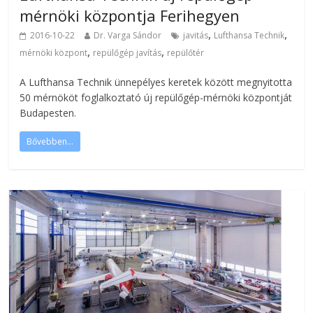
mérnöki központja Ferihegyen
,
,
2016-10-22
Dr. Varga Sándor
javitás
Lufthansa Technik
,
,
mérnöki központ
repülőgép javítás
repülőtér
A Lufthansa Technik ünnepélyes keretek között megnyitotta
50 mérnököt foglalkoztató új repülőgép-mérnöki központját
Budapesten.
Bővebben...