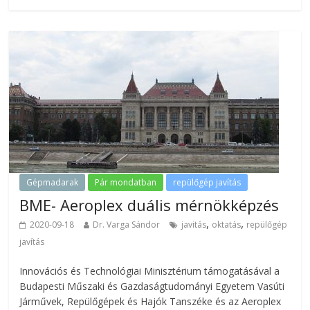
Gépmadarak
Pár mondatban
repülőgép javítás
BME- Aeroplex duális mérnökképzés
,
,
2020-09-18
Dr. Varga Sándor
javitás
oktatás
repülőgép
javítás
Innovációs és Technológiai Minisztérium támogatásával a
Budapesti Műszaki és Gazdaságtudományi Egyetem Vasúti
Járművek, Repülőgépek és Hajók Tanszéke és az Aeroplex