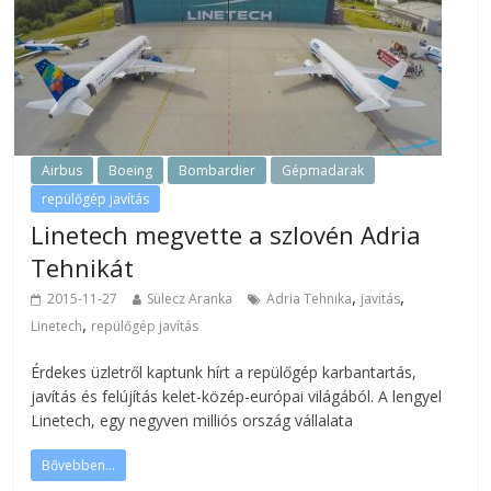
Airbus
Boeing
Bombardier
Gépmadarak
repülőgép javítás
Linetech megvette a szlovén Adria
Tehnikát
,
,
2015-11-27
Sülecz Aranka
Adria Tehnika
javitás
,
Linetech
repülőgép javítás
Érdekes üzletről kaptunk hírt a repülőgép karbantartás,
javítás és felújítás kelet-közép-európai világából. A lengyel
Linetech, egy negyven milliós ország vállalata
Bővebben...