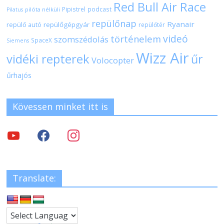
Red Bull Air Race
Pipistrel
podcast
pilóta nélküli
Pilatus
repülőnap
Ryanair
repülőgépgyár
repülő autó
repülőtér
videó
történelem
szomszédolás
SpaceX
Siemens
Wizz Air
vidéki repterek
űr
Volocopter
űrhajós
Kövessen minket itt is
Translate: