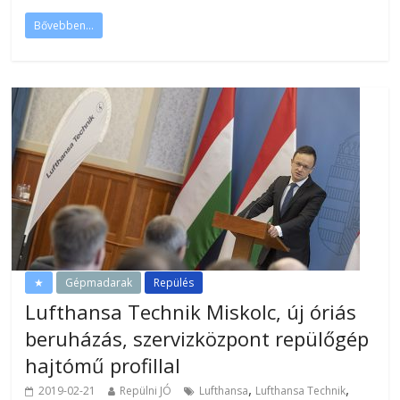
Bővebben...
★
Gépmadarak
Repülés
Lufthansa Technik Miskolc, új óriás
beruházás, szervizközpont repülőgép
hajtómű profillal
,
,
2019-02-21
Repülni JÓ
Lufthansa
Lufthansa Technik