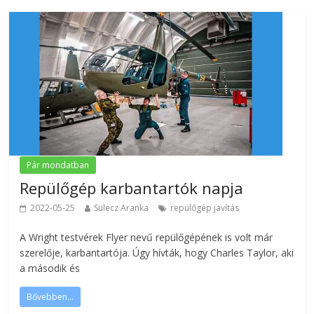
Pár mondatban
Repülőgép karbantartók napja
2022-05-25
Sülecz Aranka
repülőgép javítás
A Wright testvérek Flyer nevű repülőgépének is volt már
szerelője, karbantartója. Úgy hívták, hogy Charles Taylor, aki
a második és
Bővebben...