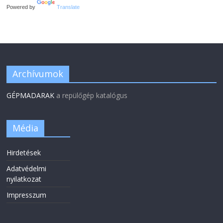
Powered by
Translate
Archívumok
GÉPMADARAK
a repülőgép katalógus
Média
Hirdetések
Adatvédelmi
nyilatkozat
Impresszum