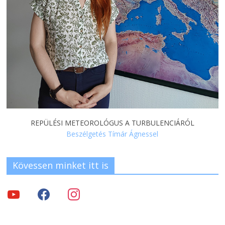
REPÜLÉSI METEOROLÓGUS A TURBULENCIÁRÓL
Beszélgetés Tímár Ágnessel
Kövessen minket itt is