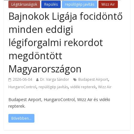
Légitársaságok
Repülés
repülőgép javítás
Wizz Air
Bajnokok Ligája focidöntő
minden eddigi
légiforgalmi rekordot
megdöntött
Magyarországon
,
2026-06-04
Dr. Varga Sándor
Budapest Airport
,
,
,
HungaroControl
repülőgép javítás
vidéki repterek
Wizz Air
Budapest Airport, HungaroControl, Wizz Air és vidéki
repterek.
Bővebben...