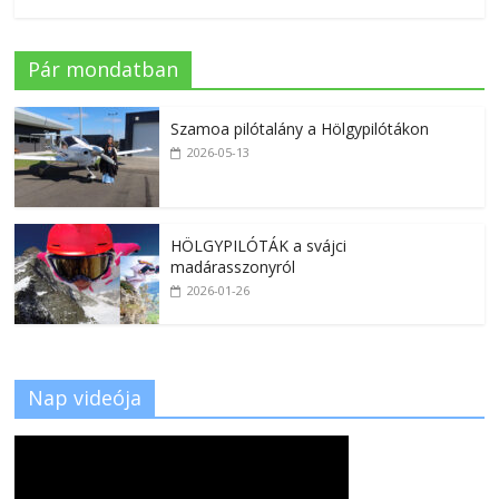
Pár mondatban
Szamoa pilótalány a Hölgypilótákon
2026-05-13
HÖLGYPILÓTÁK a svájci
madárasszonyról
2026-01-26
Nap videója