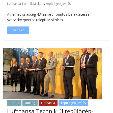
,
Lufthansa Technik Miskolc
repülőgép javítás
A német óriáscég 43 milliárd forintos befektetéssel
szervizközpontot telepít Miskolcra.
Bővebben...
Airbus
Boeing
Lufthansa
repülőgép javítás
Lufthansa Technik új repülőgép-