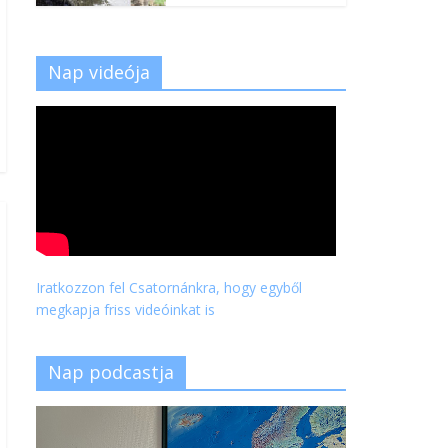
Nap videója
Iratkozzon fel Csatornánkra, hogy egyből
megkapja friss videóinkat is
Nap podcastja