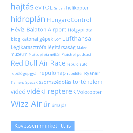
hajtás
eVTOL
helikopter
Gripen
hidroplán
HungaroControl
Hévíz-Balaton Airport
Hölgypilóta
Lufthansa
katonai gépek
blog
LOT
Légikatasztrófa
légitársaság
Malév
múzeum
Pipistrel
podcast
pilóta nélküli
Pilatus
Red Bull Air Race
repülő autó
repülőnap
Ryanair
repülőgépgyár
repülőtér
történelem
szomszédolás
SpaceX
Siemens
vidéki repterek
videó
Volocopter
Wizz Air
űr
űrhajós
Kövessen minket itt is