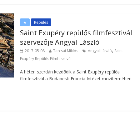
★
Repülés
Saint Exupéry repülős filmfesztivál
szervezője Angyal László
,
2017-05-08
Tarcsai Miklós
Angyal László
Saint
Exupéry Repülős Filmfesztivál
A héten szerdán kezdődik a Saint Exupéry repülős
filmfesztivál a Budapesti Francia Intézet mozitermében.