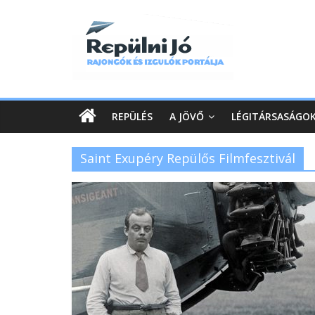
REPÜLÉS
A JÖVŐ
LÉGITÁRSASÁGO
Saint Exupéry Repülős Filmfesztivál