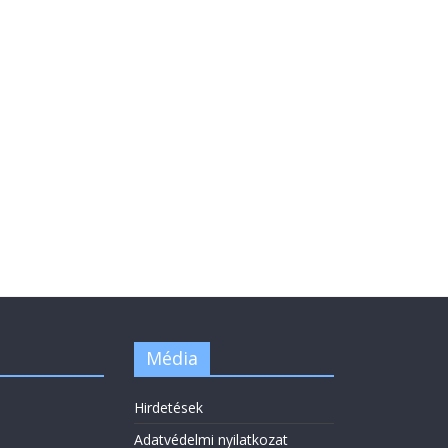
Média
Hirdetések
Adatvédelmi nyilatkozat