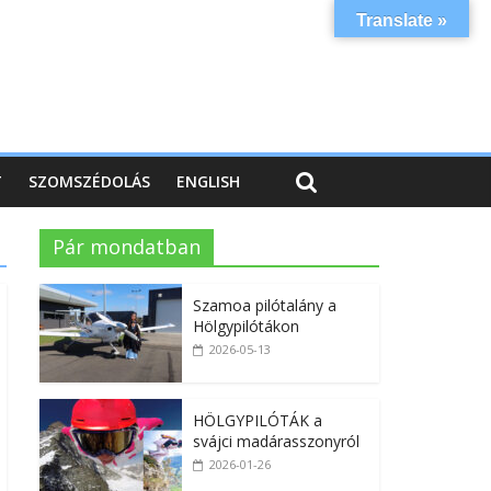
Translate »
T
SZOMSZÉDOLÁS
ENGLISH
Pár mondatban
Szamoa pilótalány a
Hölgypilótákon
2026-05-13
HÖLGYPILÓTÁK a
svájci madárasszonyról
2026-01-26