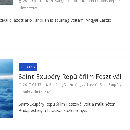
2017-05-31
Dr. Varga Sándor
Saint Exupéry Repülős
Filmfesztivál
vál díjazottjairól, ahol én is zsűritag voltam. Angyal László
Repülés
Saint-Exupéry Repülőfilm Fesztivál
,
2017-05-17
Repülni JÓ
Angyal László
Saint Exupéry
Repülős Filmfesztivál
Saint-Exupéry Repülőfilm Fesztivál volt a múlt héten
Budapesten, a fesztivál közleménye.