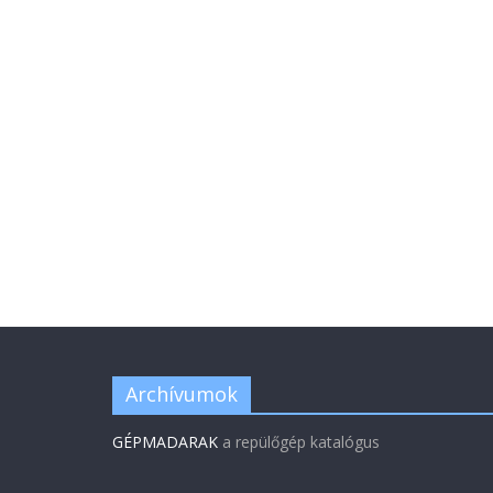
Archívumok
GÉPMADARAK
a repülőgép katalógus