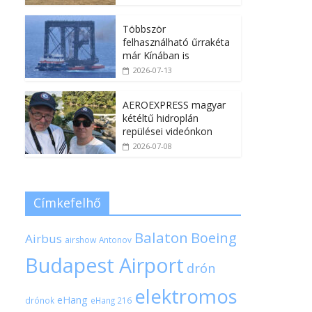
Többször
felhasználható űrrakéta
már Kínában is
2026-07-13
AEROEXPRESS magyar
kétéltű hidroplán
repülései videónkon
2026-07-08
Címkefelhő
Balaton
Boeing
Airbus
airshow
Antonov
Budapest Airport
drón
elektromos
eHang
drónok
eHang 216