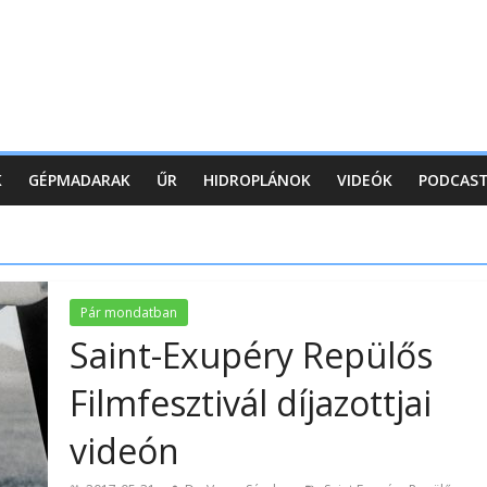
K
GÉPMADARAK
ŰR
HIDROPLÁNOK
VIDEÓK
PODCAS
Pár mondatban
Saint-Exupéry Repülős
Filmfesztivál díjazottjai
videón