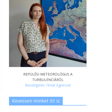
REPÜLÉSI METEOROLÓGUS A
TURBULENCIÁRÓL
Beszélgetés Tímár Ágnessel
Kövessen minket itt is