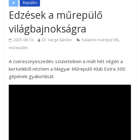
★
Repülés
Edzések a műrepülő
világbajnokságra
,
2025-06-16
Dr. Varga Sándor
balatoni műrepül VB
műrepülés
A cseresznyeszedés szüneteiben a múlt hét végén a
kertünkből néztem a Magyar Műrepülő Klub Extra 300
gépének gyakorlását.