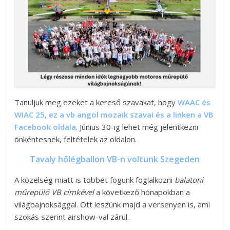
Tanuljuk meg ezeket a kereső szavakat, hogy
WAAC és
WIAC 25, ez a vb angol mozaik szavai és a linken a VB
Facebook oldala
. Június 30-ig lehet még jelentkezni
önkéntesnek, feltételek az oldalon.
Tavaly hőlégballon VB-n voltunk Szegeden
A közelség miatt is többet fogunk foglalkozni
balatoni
műrepülő VB címkével
a következő hónapokban a
világbajnoksággal. Ott leszünk majd a versenyen is, ami
szokás szerint airshow-val zárul.