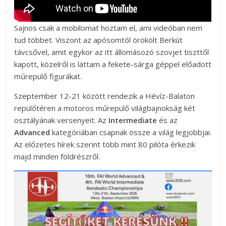
Sajnos csak a mobilomat hoztam el, ami videóban nem
tud többet. Viszont az apósomtól örökölt Berkút
távcsővel, amit egykor az itt állomásozó szovjet tiszttől
kapott, közelről is láttam a fekete-sárga géppel előadott
műrepülő figurákat.
Szeptember 12-21 között rendezik a Hévíz-Balaton
repülőtéren a motoros műrepülő világbajnokság két
osztályának versenyeit. Az
Intermediate
és az
Advanced
kategóriában csapnak össze a világ legjobbjai.
Az előzetes hírek szerint több mint 80 pilóta érkezik
majd minden földrészről.