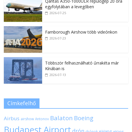
Qantas A350-1000ULR repülőgép 20 óra
egyfolytában a levegőben
2026-07-25
Farnborough Airshow több videónkon
2026-07-23
Többször felhasználható űrrakéta már
Kínában is
2026-07-13
Címkefelhő
Balaton
Boeing
Airbus
airshow
Antonov
Budapest Airport
drón
eHang
drónok
eHang