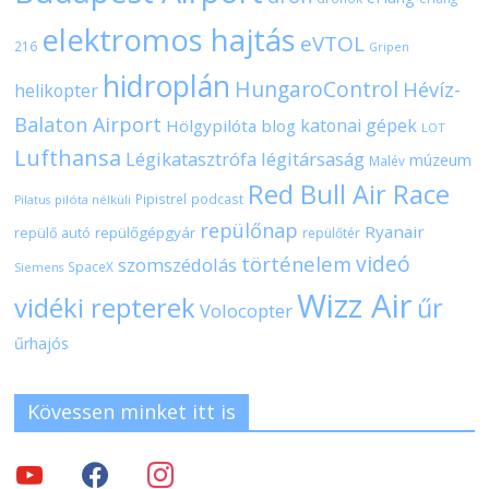
elektromos hajtás
eVTOL
216
Gripen
hidroplán
HungaroControl
Hévíz-
helikopter
Balaton Airport
katonai gépek
Hölgypilóta blog
LOT
Lufthansa
Légikatasztrófa
légitársaság
múzeum
Malév
Red Bull Air Race
Pipistrel
podcast
pilóta nélküli
Pilatus
repülőnap
Ryanair
repülőgépgyár
repülő autó
repülőtér
videó
történelem
szomszédolás
SpaceX
Siemens
Wizz Air
vidéki repterek
űr
Volocopter
űrhajós
Kövessen minket itt is