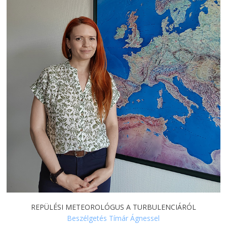
REPÜLÉSI METEOROLÓGUS A TURBULENCIÁRÓL
Beszélgetés Tímár Ágnessel