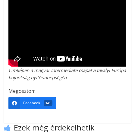
Címképen a magyar Intermediate csapat a tavalyi Európa
bajnokság nyitóünnepségén.
Megosztom:
Facebook
141
Ezek még érdekelhetik