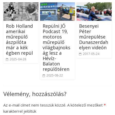
Rob Holland
Repülni JÓ
Besenyei
amerikai
Podcast 19,
Péter
műrepülő
motoros
műrepülése
ászpilóta
műrepülő
Dunaszerdah
már a kék
világbajnoks
elyen videón
égben repül
ág lesz a
2017-05-24
Hévíz-
2025-04-28
Balaton
repülőtéren
2025-08-22
Vélemény, hozzászólás?
Az e-mail címet nem tesszük közzé.
A kötelező mezőket
*
karakterrel jelöltük