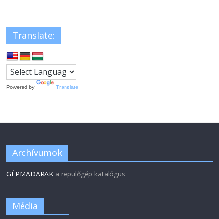
Translate:
Powered by
Translate
Archívumok
GÉPMADARAK
a repülőgép katalógus
Média