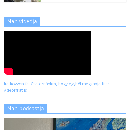
Nap videója
Iratkozzon fel Csatornánkra, hogy egyből megkapja friss
videóinkat is
Nap podcastja