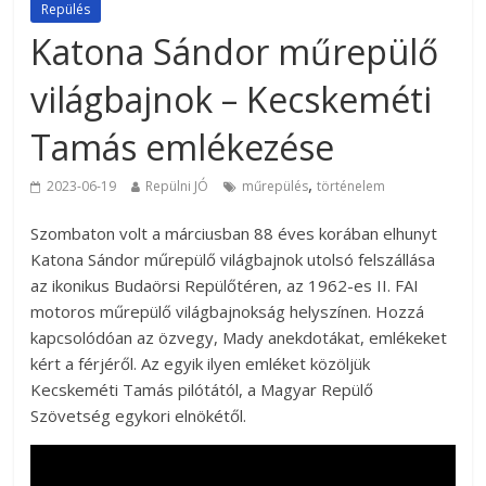
Repülés
Katona Sándor műrepülő
világbajnok – Kecskeméti
Tamás emlékezése
,
2023-06-19
Repülni JÓ
műrepülés
történelem
Szombaton volt a márciusban 88 éves korában elhunyt
Katona Sándor műrepülő világbajnok utolsó felszállása
az ikonikus Budaörsi Repülőtéren, az 1962-es II. FAI
motoros műrepülő világbajnokság helyszínen. Hozzá
kapcsolódóan az özvegy, Mady anekdotákat, emlékeket
kért a férjéről. Az egyik ilyen emléket közöljük
Kecskeméti Tamás pilótától, a Magyar Repülő
Szövetség egykori elnökétől.