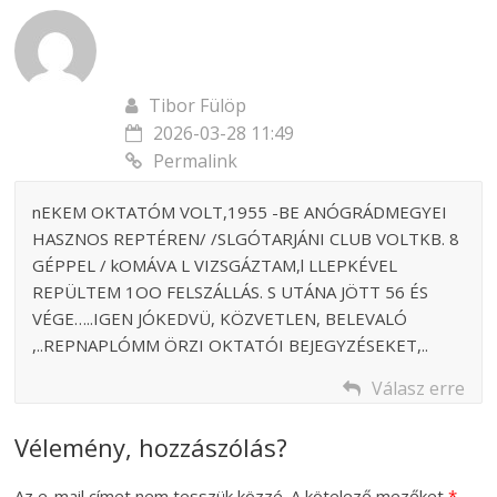
Tibor Fülöp
2026-03-28 11:49
Permalink
nEKEM OKTATÓM VOLT,1955 -BE ANÓGRÁDMEGYEI
HASZNOS REPTÉREN/ /SLGÓTARJÁNI CLUB VOLTKB. 8
GÉPPEL / kOMÁVA L VIZSGÁZTAM,l LLEPKÉVEL
REPÜLTEM 1OO FELSZÁLLÁS. S UTÁNA JÖTT 56 ÉS
VÉGE…..IGEN JÓKEDVÜ, KÖZVETLEN, BELEVALÓ
,..REPNAPLÓMM ÖRZI OKTATÓI BEJEGYZÉSEKET,..
Válasz erre
Vélemény, hozzászólás?
Az e-mail címet nem tesszük közzé.
A kötelező mezőket
*