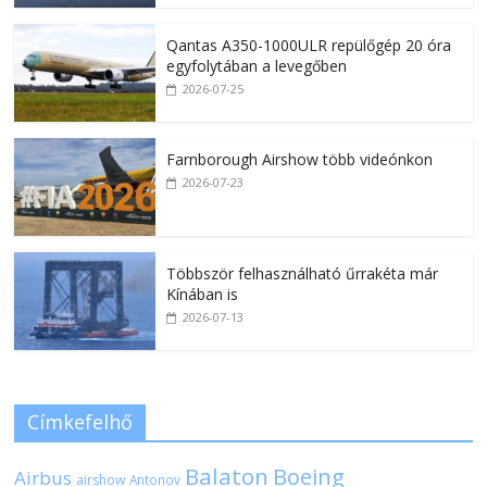
Qantas A350-1000ULR repülőgép 20 óra
egyfolytában a levegőben
2026-07-25
Farnborough Airshow több videónkon
2026-07-23
Többször felhasználható űrrakéta már
Kínában is
2026-07-13
Címkefelhő
Balaton
Boeing
Airbus
airshow
Antonov