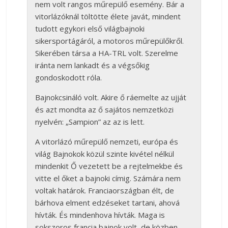
nem volt rangos műrepülő esemény. Bár a
vitorlázóknál töltötte élete javát, mindent
tudott egykori első világbajnoki
sikersportágáról, a motoros műrepülőkről.
Sikerében társa a HA-TRL volt. Szerelme
iránta nem lankadt és a végsőkig
gondoskodott róla.
Bajnokcsináló volt. Akire ő ráemelte az ujját
és azt mondta az ő sajátos nemzetközi
nyelvén: „Sampion” az az is lett.
A vitorlázó műrepülő nemzeti, európa és
világ Bajnokok közül szinte kivétel nélkül
mindenkit Ő vezetett be a rejtelmekbe és
vitte el őket a bajnoki címig. Számára nem
voltak határok. Franciaországban élt, de
bárhova elment edzéseket tartani, ahová
hívták. És mindenhova hívták. Maga is
sokszoros francia bajnok volt, de közben