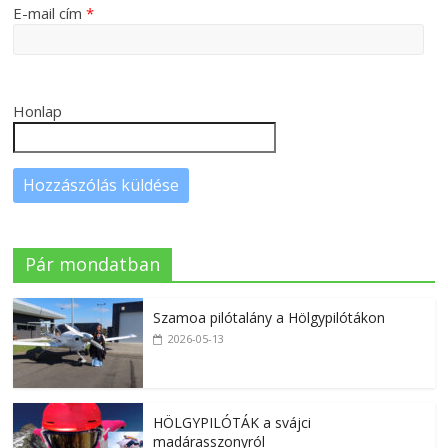
E-mail cím
*
Honlap
Pár mondatban
Szamoa pilótalány a Hölgypilótákon
2026-05-13
HÖLGYPILÓTÁK a svájci
madárasszonyról