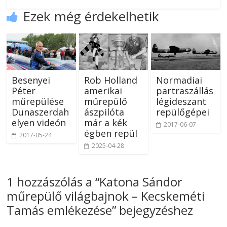
Ezek még érdekelhetik
Besenyei
Rob Holland
Normadiai
Péter
amerikai
partraszállás
műrepülése
műrepülő
légideszant
Dunaszerdah
ászpilóta
repülőgépei
elyen videón
már a kék
2017-06-07
égben repül
2017-05-24
2025-04-28
1 hozzászólás a “
Katona Sándor
műrepülő világbajnok – Kecskeméti
Tamás emlékezése
” bejegyzéshez