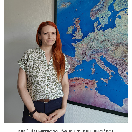
REPÜLÉSI METEOROLÓGUS A TURBULENCIÁRÓL