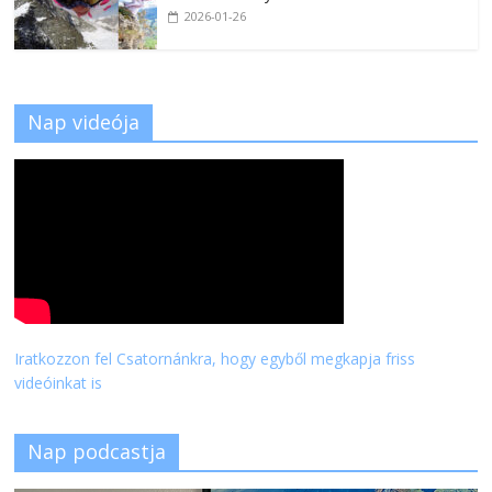
2026-01-26
Nap videója
Iratkozzon fel Csatornánkra, hogy egyből megkapja friss
videóinkat is
Nap podcastja