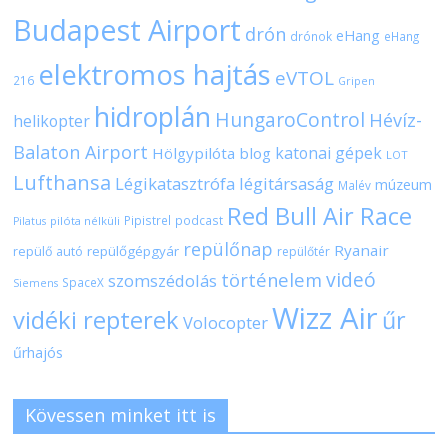
Budapest Airport
drón
eHang
drónok
eHang
elektromos hajtás
eVTOL
216
Gripen
hidroplán
HungaroControl
Hévíz-
helikopter
Balaton Airport
katonai gépek
Hölgypilóta blog
LOT
Lufthansa
Légikatasztrófa
légitársaság
múzeum
Malév
Red Bull Air Race
Pipistrel
podcast
pilóta nélküli
Pilatus
repülőnap
Ryanair
repülőgépgyár
repülő autó
repülőtér
videó
történelem
szomszédolás
SpaceX
Siemens
Wizz Air
vidéki repterek
űr
Volocopter
űrhajós
Kövessen minket itt is