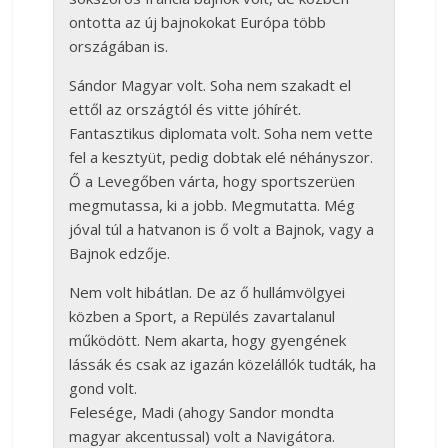
ontotta az új bajnokokat Európa több
országában is.
Sándor Magyar volt. Soha nem szakadt el
ettől az országtól és vitte jóhírét.
Fantasztikus diplomata volt. Soha nem vette
fel a kesztyüt, pedig dobtak elé néhányszor.
Ő a Levegőben várta, hogy sportszerüen
megmutassa, ki a jobb. Megmutatta. Még
jóval túl a hatvanon is ő volt a Bajnok, vagy a
Bajnok edzője.
Nem volt hibátlan. De az ő hullámvölgyei
közben a Sport, a Repülés zavartalanul
működött. Nem akarta, hogy gyengének
lássák és csak az igazán közelállók tudták, ha
gond volt.
Felesége, Madi (ahogy Sandor mondta
magyar akcentussal) volt a Navigátora.