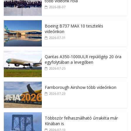
több videónk róla
2026-08-07
Boeing B737 MAX 10 tesztelés
videónkon
2026-07-31
Qantas A350-1000ULR repülőgép 20 óra
egyfolytában a levegőben
2026-07-25
Farnborough Airshow több videónkon
2026-07-23
Többször felhasználható űrrakéta már
Kínában is
2026-07-13