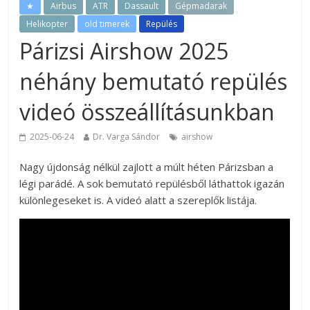
★
Airbus
ATR
Dassault
Gépmadarak
Helikopter
old timerek
Repülés
Párizsi Airshow 2025
néhány bemutató repülés
videó összeállításunkban
2025-06-24
Dr. Varga Sándor
airshow
Nagy újdonság nélkül zajlott a múlt héten Párizsban a
légi parádé. A sok bemutató repülésből láthattok igazán
különlegeseket is. A videó alatt a szereplők listája.