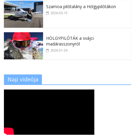
Szamoa pilótalány a Hölgypilótákon
2026-05-13
HÖLGYPILÓTÁK a svájci
madárasszonyról
2026-01-26
Nap videója