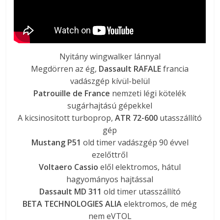
Nyitány wingwalker lánnyal
Megdörren az ég,
Dassault RAFALE
francia
vadászgép kívül-belül
Patrouille de France
nemzeti légi kötelék
sugárhajtású gépekkel
A kicsinositott turboprop,
ATR 72-600
utasszállító
gép
Mustang P51
old timer vadászgép 90 évvel
ezelőttről
Voltaero Cassio
elől elektromos, hátul
hagyományos hajtással
Dassault MD 311
old timer utasszállító
BETA TECHNOLOGIES ALIA
elektromos, de még
nem eVTOL