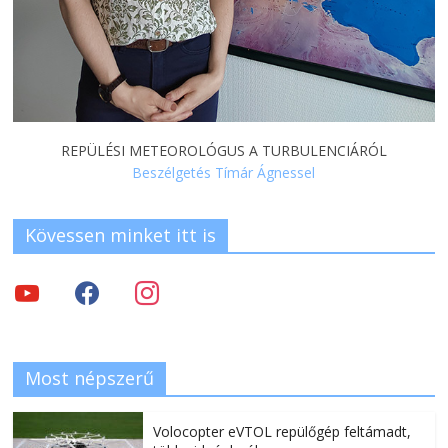
REPÜLÉSI METEOROLÓGUS A TURBULENCIÁRÓL
Beszélgetés Tímár Ágnessel
Kövessen minket itt is
Most népszerű
Volocopter eVTOL repülőgép feltámadt,