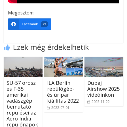
Megosztom:
Facebook
21
Ezek még érdekelhetik
SU-57 orosz
ILA Berlin
Dubaj
és F-35
repülőgép-
Airshow 2025
amerikai
és űripari
videóinkon
vadászgép
kiállítás 2022
2025-11-22
bemutató
2022-07-01
repülései az
Aero India
repülőnapok