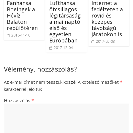
Fanhansa
Lufthansa
Internet a
Boeingek a
ötcsillagos
fedélzeten a
Hévíz-
légitársaság
rövid és
Balaton
a mai naptól
közepes
repülőtéren
első és
távolságú
egyetlen
járatokon is
2016-11-10
Európában
2017-05-03
2017-12-04
Vélemény, hozzászólás?
Az e-mail címet nem tesszük közzé.
A kötelező mezőket
*
karakterrel jelöltük
Hozzászólás
*