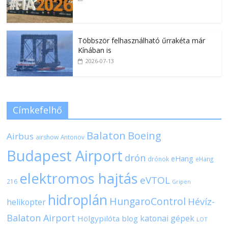
Többször felhasználható űrrakéta már
Kínában is
2026-07-13
Címkefelhő
Balaton
Boeing
Airbus
airshow
Antonov
Budapest Airport
drón
eHang
drónok
eHang
elektromos hajtás
eVTOL
216
Gripen
hidroplán
HungaroControl
Hévíz-
helikopter
Balaton Airport
katonai gépek
Hölgypilóta blog
LOT