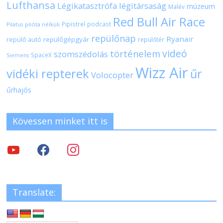
Lufthansa
Légikatasztrófa
légitársaság
múzeum
Malév
Red Bull Air Race
Pipistrel
podcast
pilóta nélküli
Pilatus
repülőnap
Ryanair
repülőgépgyár
repülő autó
repülőtér
videó
történelem
szomszédolás
SpaceX
Siemens
Wizz Air
vidéki repterek
űr
Volocopter
űrhajós
Kövessen minket itt is
Translate: