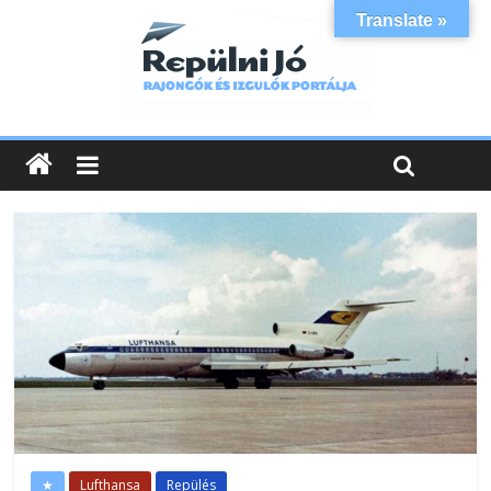
Translate »
★
Lufthansa
Repülés