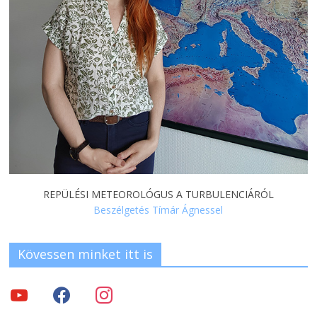
REPÜLÉSI METEOROLÓGUS A TURBULENCIÁRÓL
Beszélgetés Tímár Ágnessel
Kövessen minket itt is