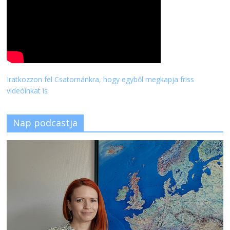
Iratkozzon fel Csatornánkra, hogy egyből megkapja friss
videóinkat is
Nap podcastja