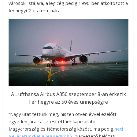
városok listájára, a légicég pedig 1990-ben átköltözött a
ferihegyi 2-es terminálra.
A Lufthansa Airbus A350 szeptember 8-án érkezik
Ferihegyre az 50 éves ünnepségre
“Nagy utat tettünk meg, hiszen ötven évvel ezelőtt
egyetlen járattal létesítettünk kapcsolatot
Magyarország és Németország között, ma pedig
heti
69 járatunkkal a legnagyobb
, piacvezető hálózati