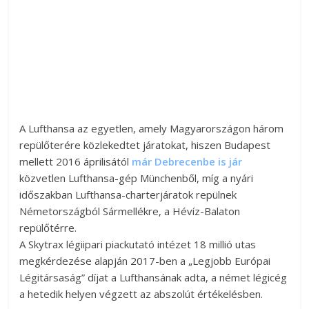
A Lufthansa az egyetlen, amely Magyarországon három
repülőterére közlekedtet járatokat, hiszen Budapest
mellett 2016 áprilisától
már Debrecenbe is jár
közvetlen Lufthansa-gép Münchenből, míg a nyári
időszakban Lufthansa-charterjáratok repülnek
Németországból Sármellékre, a Hévíz-Balaton
repülőtérre.
A Skytrax légiipari piackutató intézet 18 millió utas
megkérdezése alapján 2017-ben a „Legjobb Európai
Légitársaság” díjat a Lufthansának adta, a német légicég
a hetedik helyen végzett az abszolút értékelésben.