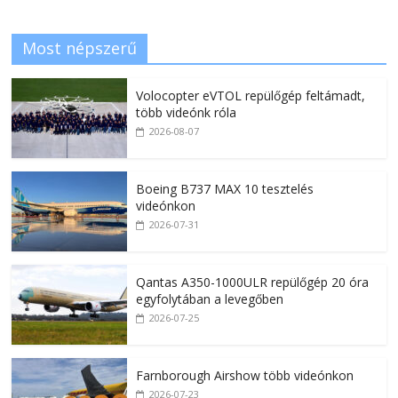
Most népszerű
Volocopter eVTOL repülőgép feltámadt,
több videónk róla
2026-08-07
Boeing B737 MAX 10 tesztelés
videónkon
2026-07-31
Qantas A350-1000ULR repülőgép 20 óra
egyfolytában a levegőben
2026-07-25
Farnborough Airshow több videónkon
2026-07-23