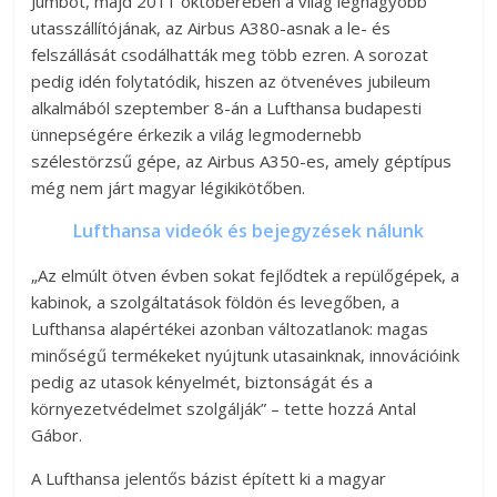
Jumbót, majd 2011 októberében a világ legnagyobb
utasszállítójának, az Airbus A380-asnak a le- és
felszállását csodálhatták meg több ezren. A sorozat
pedig idén folytatódik, hiszen az ötvenéves jubileum
alkalmából szeptember 8-án a Lufthansa budapesti
ünnepségére érkezik a világ legmodernebb
szélestörzsű gépe, az Airbus A350-es, amely géptípus
még nem járt magyar légikikötőben.
Lufthansa videók és bejegyzések nálunk
„Az elmúlt ötven évben sokat fejlődtek a repülőgépek, a
kabinok, a szolgáltatások földön és levegőben, a
Lufthansa alapértékei azonban változatlanok: magas
minőségű termékeket nyújtunk utasainknak, innovációink
pedig az utasok kényelmét, biztonságát és a
környezetvédelmet szolgálják” – tette hozzá Antal
Gábor.
A Lufthansa jelentős bázist épített ki a magyar