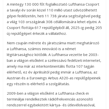
A mintegy 130 000 főt foglalkoztató Lufthansa Csoport
a tavalyi év során közel 110 millió utast üdvözölhetett
gépei fedélzetén, heti 11 738 járata segítségével pedig
a világ 103 országának 308 célállomására lehet eljutni. A
Csoport flottája 617 repülőgépből áll, 2025-ig pedig 205
új repülőgépet érkezik a vállalathoz.
Nem csupán mérete és járatszáma miatt meghatározó
a Lufthansa, számos innováció is a német
légitársasághoz kötődik. A Lufthansa vezette be 2003-
ban a világon elsőként a szélessávú fedélzeti internetet,
amely ma már az interkontinentális flotta 107 tagján
elérhető, ez év áprilisától pedig immár a Lufthansa, az
Austrian és a Eurowings Airbus A320-as repülőgépeinek
egy részén is elérhető a szolgáltatás.
2009-ben a világon elsőként a Lufthansa check-in
termináljai rendelkeztek rádiófrekvenciás azonosító
rendszerrel egybekötött kártya- és útlevélolvasóval,