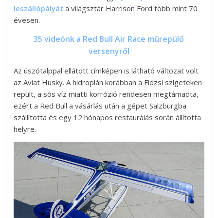
leszállópályát
a világsztár Harrison Ford több mint 70
évesen.
35 videónk a Red Bull Air Race műrepülő
versenyről
Az úszótalppal ellátott címképen is látható változat volt
az Aviat Husky. A hidroplán korábban a Fidzsi szigeteken
repült, a sós víz miatti korrózió rendesen megtámadta,
ezért a Red Bull a vásárlás után a gépet Salzburgba
szállította és egy 12 hónapos restaurálás során állította
helyre.