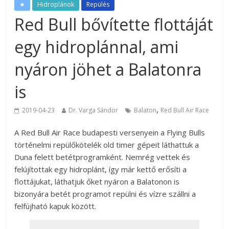
★
Hidroplánok
Repülés
Red Bull bővítette flottáját
egy hidroplánnal, ami
nyáron jöhet a Balatonra
is
,
2019-04-23
Dr. Varga Sándor
Balaton
Red Bull Air Race
A Red Bull Air Race budapesti versenyein a Flying Bulls
történelmi repülőkötelék old timer gépeit láthattuk a
Duna felett betétprogramként. Nemrég vettek és
felújítottak egy hidroplánt, így már kettő erősíti a
flottájukat, láthatjuk őket nyáron a Balatonon is
bizonyára betét programot repülni és vízre szállni a
felfújható kapuk között.