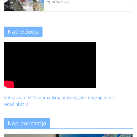
2026-01-26
Nap videója
Iratkozzon fel Csatornánkra, hogy egyből megkapja friss
videóinkat is
Nap podcastja