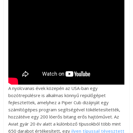
A nyolcvanas évek közepén az USA-ban egy
bozótrepülésre is alkalmas könnyű repülőgépet
fejlesztettek, amelyhez a Piper Cub dizájnját egy
számítógépes program segítségével tökéletesítették,
hozzátéve egy 200 lóerős bitang erős hajtóművet. Az
Aviat gyár 20 év alatt a különböző típusokból több mint
650 darabot értékesített, egy
ilyen típussal tévesztett