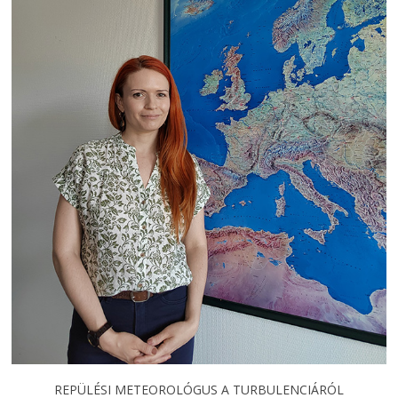
REPÜLÉSI METEOROLÓGUS A TURBULENCIÁRÓL