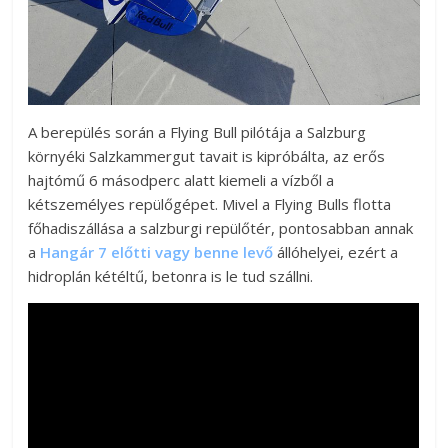
A berepülés során a Flying Bull pilótája a Salzburg
környéki Salzkammergut tavait is kipróbálta, az erős
hajtómű 6 másodperc alatt kiemeli a vízből a
kétszemélyes repülőgépet. Mivel a Flying Bulls flotta
főhadiszállása a salzburgi repülőtér, pontosabban annak
a
Hangár 7 előtti vagy benne levő
állóhelyei, ezért a
hidroplán kétéltű, betonra is le tud szállni.