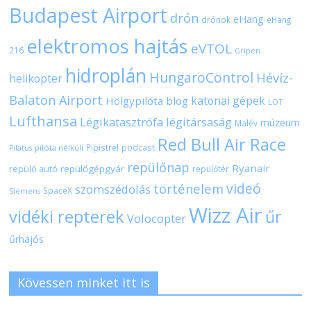
Budapest Airport
drón
eHang
drónok
eHang
elektromos hajtás
eVTOL
216
Gripen
hidroplán
HungaroControl
Hévíz-
helikopter
Balaton Airport
katonai gépek
Hölgypilóta blog
LOT
Lufthansa
Légikatasztrófa
légitársaság
múzeum
Malév
Red Bull Air Race
Pipistrel
podcast
pilóta nélküli
Pilatus
repülőnap
Ryanair
repülőgépgyár
repülő autó
repülőtér
videó
történelem
szomszédolás
SpaceX
Siemens
Wizz Air
vidéki repterek
űr
Volocopter
űrhajós
Kövessen minket itt is