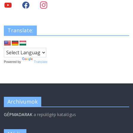
Translate:
Powered by
Translate
Archívumok
GÉPMADARAK
a repülőgép katalógus