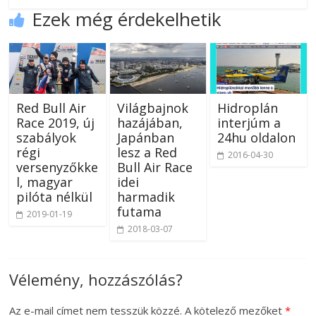
Ezek még érdekelhetik
Red Bull Air
Világbajnok
Hidroplán
Race 2019, új
hazájában,
interjúm a
szabályok
Japánban
24hu oldalon
régi
lesz a Red
2016-04-30
versenyzőkke
Bull Air Race
l, magyar
idei
pilóta nélkül
harmadik
futama
2019-01-19
2018-03-07
Vélemény, hozzászólás?
Az e-mail címet nem tesszük közzé.
A kötelező mezőket
*