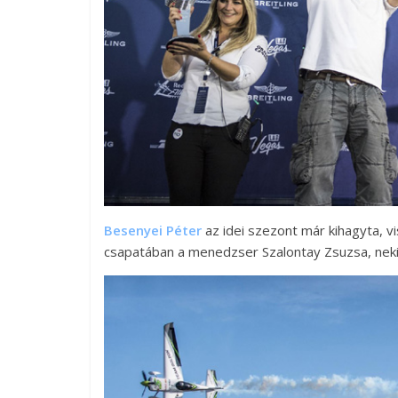
Besenyei Péter
az idei szezont már kihagyta, v
csapatában a menedzser Szalontay Zsuzsa, neki i