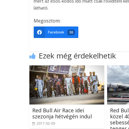
mert az esős-ködös idő miatt csak rövidíteni kel
látható.
Megosztom:
Facebook
38
Ezek még érdekelhetik
Red Bull Air Race idei
Red Bul
szezonja hétvégén indul
közel 4
sebess
2017-02-09
tenger 