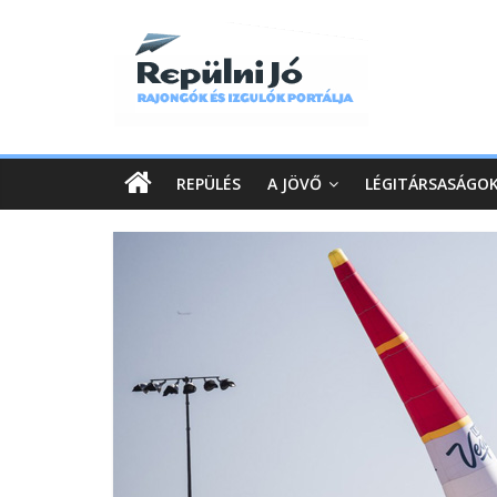
REPÜLÉS
A JÖVŐ
LÉGITÁRSASÁGO