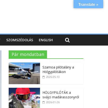
Translate »
T
SZOMSZÉDOLÁS
ENGLISH
Pár mondatban
Szamoa pilótalány a
Hölgypilótákon
2026-05-13
HÖLGYPILÓTÁK a
svájci madárasszonyról
2026-01-26