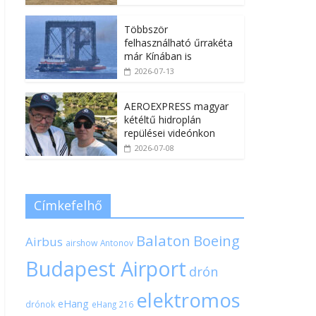
Többször
felhasználható űrrakéta
már Kínában is
2026-07-13
AEROEXPRESS magyar
kétéltű hidroplán
repülései videónkon
2026-07-08
Címkefelhő
Balaton
Boeing
Airbus
airshow
Antonov
Budapest Airport
drón
elektromos
eHang
drónok
eHang 216