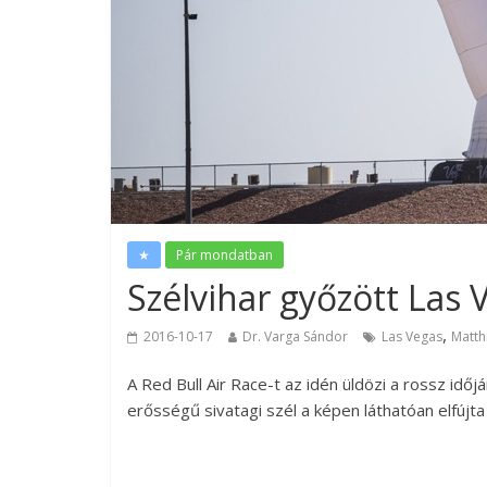
★
Pár mondatban
Szélvihar győzött Las
,
2016-10-17
Dr. Varga Sándor
Las Vegas
Matth
A Red Bull Air Race-t az idén üldözi a rossz id
erősségű sivatagi szél a képen láthatóan elfújta