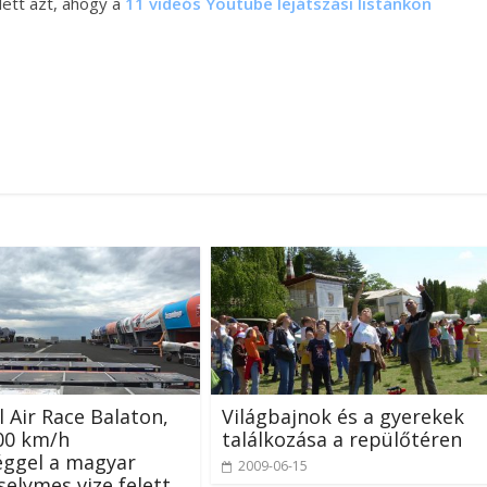
lett azt, ahogy a
11 videós Youtube lejátszási listánkon
l Air Race Balaton,
Világbajnok és a gyerekek
00 km/h
találkozása a repülőtéren
éggel a magyar
2009-06-15
selymes vize felett