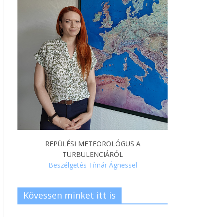
REPÜLÉSI METEOROLÓGUS A
TURBULENCIÁRÓL
Beszélgetés Tímár Ágnessel
Kövessen minket itt is