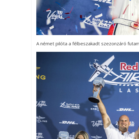
A német pilóta a félbeszakadt szezonzáró futamon