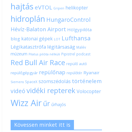
hajtás
eVTOL
helikopter
Gripen
hidroplán
HungaroControl
Hévíz-Balaton Airport
Hölgypilóta
Lufthansa
katonai gépek
blog
LOT
Légikatasztrófa
légitársaság
Malév
múzeum
Pipistrel
podcast
pilóta nélküli
Pilatus
Red Bull Air Race
repülő autó
repülőnap
Ryanair
repülőgépgyár
repülőtér
történelem
szomszédolás
SpaceX
Siemens
vidéki repterek
videó
Volocopter
Wizz Air
űr
űrhajós
Kövessen minket itt is