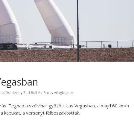
 Vegasban
,
,
ias Dolderer
Red Bull Air Race
világbajnok
őjárás. Tegnap a szélvihar győzött Las Vegasban, a majd 60 km/h
 a kapukat, a versenyt félbeszakították.