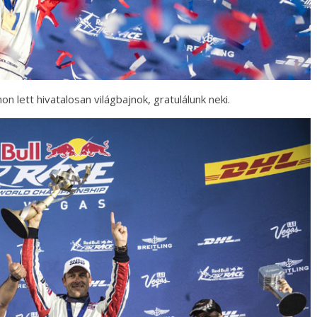
 lett hivatalosan világbajnok, gratulálunk neki.