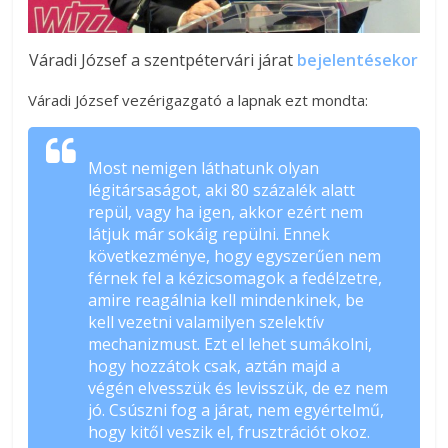
Váradi József a szentpétervári járat
bejelentésekor
Váradi József vezérigazgató a lapnak ezt mondta:
Most nemigen láthatunk olyan
légitársaságot, aki 80 százalék alatt
repül, vagy ha igen, akkor ezért nem
látjuk már sokáig repülni. Ennek
következménye, hogy egyszerűen nem
férnek fel a kézicsomagok a fedélzetre,
amire reagálnia kell mindenkinek, be
kell vezetni valamilyen szelektív
mechanizmust. Ezt el lehet sumákolni,
hogy hozzátok csak, aztán majd a
végén elvesszük és levisszük, de ez nem
jó. Csúszni fog a járat, nem egyértelmű,
hogy kitől veszik el, frusztrációt okoz.