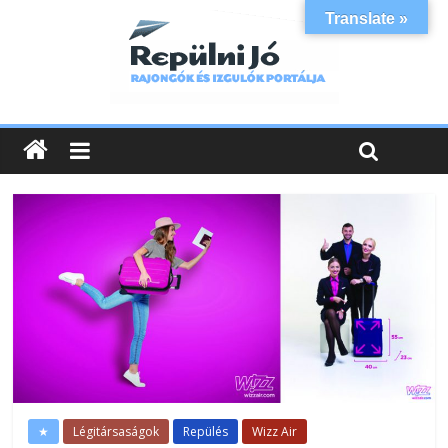
Translate »
★
Légitársaságok
Repülés
Wizz Air