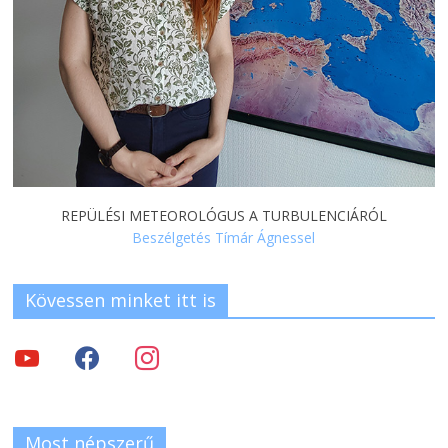
REPÜLÉSI METEOROLÓGUS A TURBULENCIÁRÓL
Beszélgetés Tímár Ágnessel
Kövessen minket itt is
Most népszerű