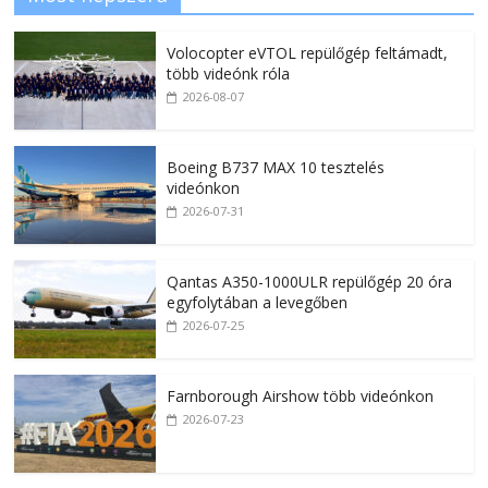
Volocopter eVTOL repülőgép feltámadt,
több videónk róla
2026-08-07
Boeing B737 MAX 10 tesztelés
videónkon
2026-07-31
Qantas A350-1000ULR repülőgép 20 óra
egyfolytában a levegőben
2026-07-25
Farnborough Airshow több videónkon
2026-07-23