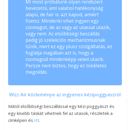
Mi most próbálunk olyan rendszert
bevezetni, ami valahol hatékonyság
alapú, de fair is: azt kapod, amiért
fizetsz. Mindenki vihet ingyen egy
csomagot, de az vagy az utassal utazik,
vagy nem. Az elsőbbségi beszállás
pedig jó szelekciós mechanizmusnak
tűnik, mert ez egy plusz szolgáltatás, ez
foglalja magában azt is, hogy a
csomagod mindenképp veled utazik.
Persze nem biztos, hogy ez tökéletes
megoldás.
Wizz Air közleménye az ingyenes kézipoggyászról
Mától elsőbbségi beszállással egy kézi poggyászt és
egy kisebb táskát vihetnek fel az utasok, részletek a
címképen és
itt
.