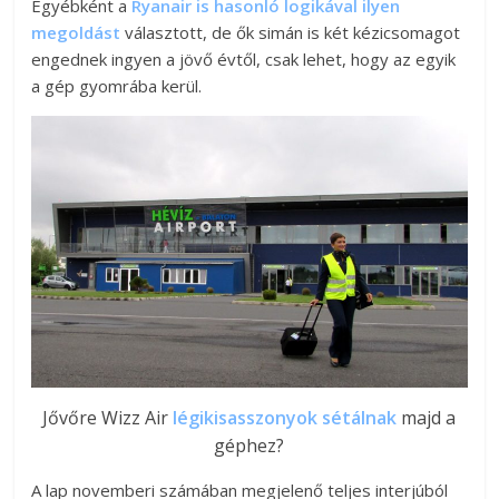
Egyébként a
Ryanair is hasonló logikával ilyen
megoldást
választott, de ők simán is két kézicsomagot
engednek ingyen a jövő évtől, csak lehet, hogy az egyik
a gép gyomrába kerül.
Jővőre Wizz Air
légikisasszonyok sétálnak
majd a
géphez?
A lap novemberi számában megjelenő teljes interjúból