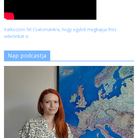
Iratkozzon fel Csatornánkra, hogy egyből megkapja friss
videóinkat is
Nap podcastja