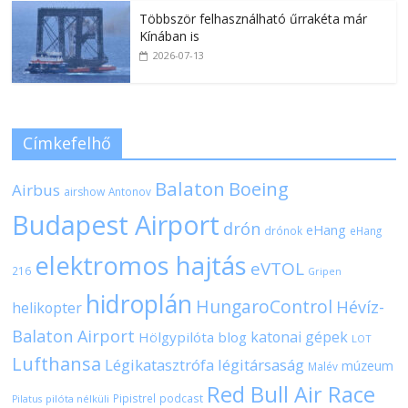
Többször felhasználható űrrakéta már
Kínában is
2026-07-13
Címkefelhő
Balaton
Boeing
Airbus
airshow
Antonov
Budapest Airport
drón
eHang
drónok
eHang
elektromos hajtás
eVTOL
216
Gripen
hidroplán
HungaroControl
Hévíz-
helikopter
Balaton Airport
katonai gépek
Hölgypilóta blog
LOT
Lufthansa
Légikatasztrófa
légitársaság
múzeum
Malév
Red Bull Air Race
Pipistrel
podcast
pilóta nélküli
Pilatus