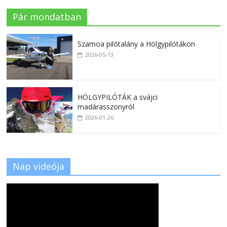
Pár mondatban
Szamoa pilótalány a Hölgypilótákon
2026-05-13
HÖLGYPILÓTÁK a svájci
madárasszonyról
2026-01-26
Nap videója