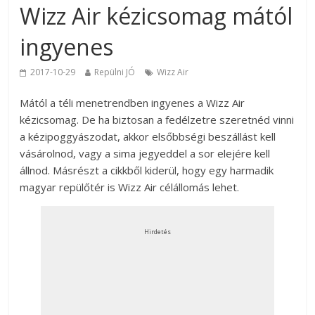
Wizz Air kézicsomag mától
ingyenes
2017-10-29
Repülni JÓ
Wizz Air
Mától a téli menetrendben ingyenes a Wizz Air
kézicsomag. De ha biztosan a fedélzetre szeretnéd vinni
a kézipoggyászodat, akkor elsőbbségi beszállást kell
vásárolnod, vagy a sima jegyeddel a sor elejére kell
állnod. Másrészt a cikkből kiderül, hogy egy harmadik
magyar repülőtér is Wizz Air célállomás lehet.
Hirdetés