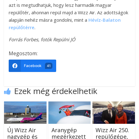
azt is megtudhatjuk, hogy lesz harmadik magyar
repülőtér, ahonnan repül majd a Wizz Air. Az adottságok
alapján nehéz másra gondolni, mint a
Hévíz-Balaton
repülőtérre
.
Forrás Forbes, fotók Repülni JÓ
Megosztom:
Facebook
41
Ezek még érdekelhetik
Új Wizz Air
Aranygép
Wizz Air 250.
nagygép és
megérkezett
repülőgépe,