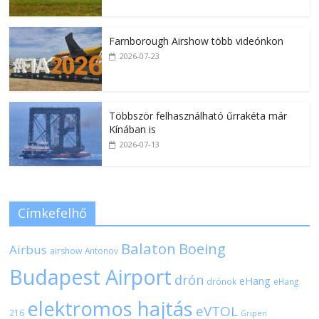
Farnborough Airshow több videónkon
2026-07-23
Többször felhasználható űrrakéta már
Kínában is
2026-07-13
Címkefelhő
Balaton
Boeing
Airbus
airshow
Antonov
Budapest Airport
drón
eHang
drónok
eHang
elektromos hajtás
eVTOL
216
Gripen