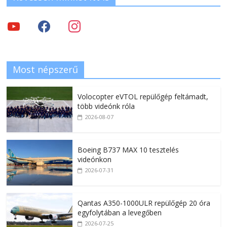
Most népszerű
Volocopter eVTOL repülőgép feltámadt,
több videónk róla
2026-08-07
Boeing B737 MAX 10 tesztelés
videónkon
2026-07-31
Qantas A350-1000ULR repülőgép 20 óra
egyfolytában a levegőben
2026-07-25