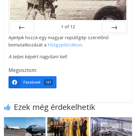
1
of
12
Ajánljuk hozzá egy magyar repülőgép szerelőnő
Prev
Next
bemutatkozását a
Hölgypilótákon
.
A teljes képért nagyítani kell
Megosztom:
Facebook
121
Ezek még érdekelhetik