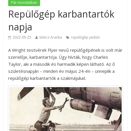
Pár mondatban
Repülőgép karbantartók
napja
2022-05-25
Sülecz Aranka
repülőgép javítás
A Wright testvérek Flyer nevű repülőgépének is volt már
szerelője, karbantartója. Úgy hívták, hogy Charles
Taylor, aki a második és harmadik képen látható. Az ő
születésnapján – minden év május 24-én – ünneplik a
repülőgép karbantartók a szakmájukat.