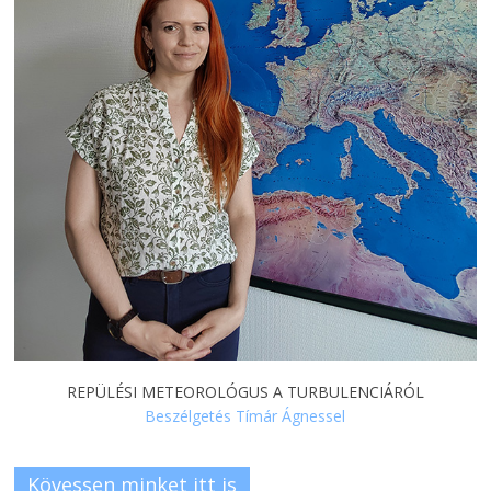
REPÜLÉSI METEOROLÓGUS A TURBULENCIÁRÓL
Beszélgetés Tímár Ágnessel
Kövessen minket itt is