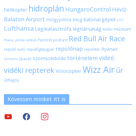
hidroplán
HungaroControl
Hévíz-
helikopter
Balaton Airport
katonai gépek
Hölgypilóta blog
LOT
Lufthansa
Légikatasztrófa
légitársaság
múzeum
Malév
Red Bull Air Race
Pipistrel
podcast
pilóta nélküli
Pilatus
repülőnap
Ryanair
repülőgépgyár
repülő autó
repülőtér
videó
történelem
szomszédolás
SpaceX
Siemens
Wizz Air
vidéki repterek
űr
Volocopter
űrhajós
Kövessen minket itt is