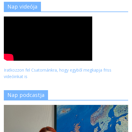
Nap videója
Iratkozzon fel Csatornánkra, hogy egyből megkapja friss
videóinkat is
Nap podcastja