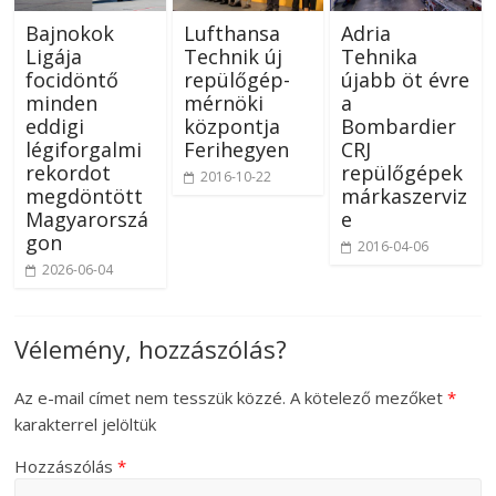
Bajnokok
Lufthansa
Adria
Ligája
Technik új
Tehnika
focidöntő
repülőgép-
újabb öt évre
minden
mérnöki
a
eddigi
központja
Bombardier
légiforgalmi
Ferihegyen
CRJ
rekordot
repülőgépek
2016-10-22
megdöntött
márkaszerviz
Magyarorszá
e
gon
2016-04-06
2026-06-04
Vélemény, hozzászólás?
Az e-mail címet nem tesszük közzé.
A kötelező mezőket
*
karakterrel jelöltük
Hozzászólás
*