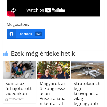
Megosztom:
Facebook
150
Ezek még érdekelhetik
Sunita az
Magyarok az
Stratolaunch
űrhajótörött
űrkongressz
légi
videónkon
uson
kilövőpad, a
Ausztráliába
világ
2025-03-20
n képtárral
legnagyobb