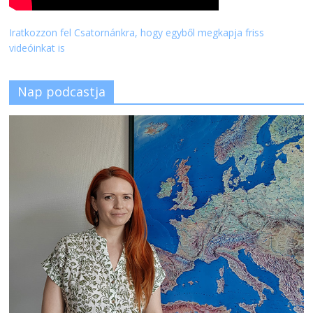
Iratkozzon fel Csatornánkra, hogy egyből megkapja friss
videóinkat is
Nap podcastja