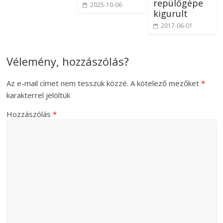
repülőgépe
2025-10-06
kigurult
2017-06-01
Vélemény, hozzászólás?
Az e-mail címet nem tesszük közzé.
A kötelező mezőket
*
karakterrel jelöltük
Hozzászólás
*