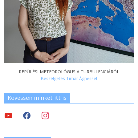
REPÜLÉSI METEOROLÓGUS A TURBULENCIÁRÓL
Beszélgetés Tímár Ágnessel
Kövessen minket itt is