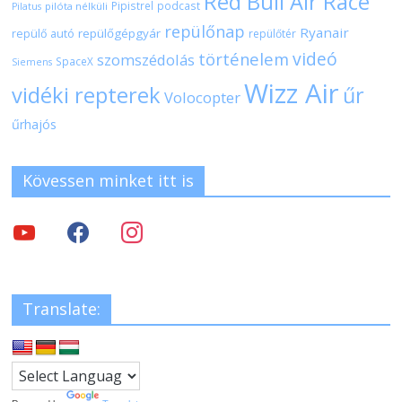
Red Bull Air Race
Pipistrel
podcast
pilóta nélküli
Pilatus
repülőnap
Ryanair
repülőgépgyár
repülő autó
repülőtér
videó
történelem
szomszédolás
SpaceX
Siemens
Wizz Air
vidéki repterek
űr
Volocopter
űrhajós
Kövessen minket itt is
Translate: