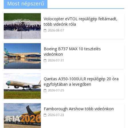
Most népszerű
Volocopter eVTOL repülőgép feltámadt,
több videónk róla
2026-08-07
Boeing B737 MAX 10 tesztelés
videónkon
2026-07-31
Qantas A350-1000ULR repülőgép 20 óra
egyfolytában a levegőben
2026-07-25
Farnborough Airshow több videónkon
2026-07-23