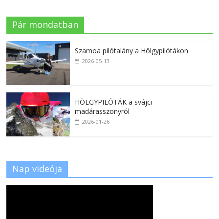
Pár mondatban
Szamoa pilótalány a Hölgypilótákon
2026-05-13
HÖLGYPILÓTÁK a svájci
madárasszonyról
2026-01-26
Nap videója