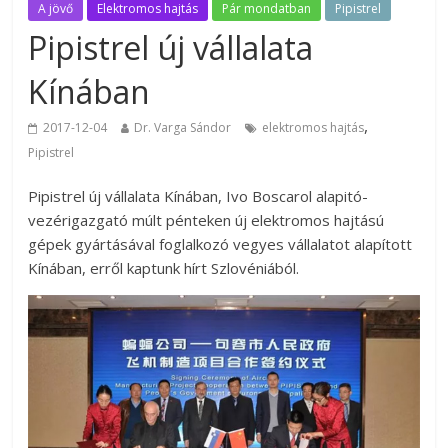
A jövő
Elektromos hajtás
Pár mondatban
Pipistrel
Pipistrel új vállalata
Kínában
,
2017-12-04
Dr. Varga Sándor
elektromos hajtás
Pipistrel
Pipistrel új vállalata Kínában, Ivo Boscarol alapitó-
vezérigazgató múlt pénteken új elektromos hajtású
gépek gyártásával foglalkozó vegyes vállalatot alapított
Kínában, erről kaptunk hírt Szlovéniából.