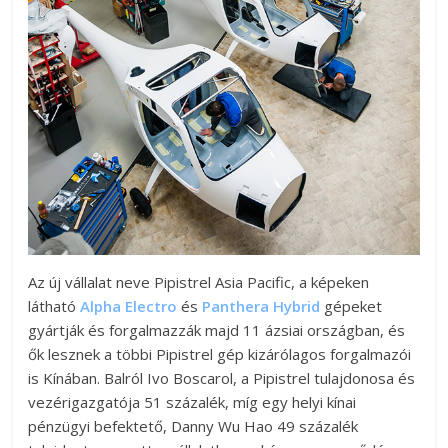
Az új vállalat neve Pipistrel Asia Pacific, a képeken
látható
Alpha Electro
és
Panthera Hybrid
gépeket
gyártják és forgalmazzák majd 11 ázsiai országban, és
ők lesznek a többi Pipistrel gép kizárólagos forgalmazói
is Kínában. Balról Ivo Boscarol, a Pipistrel tulajdonosa és
vezérigazgatója 51 százalék, míg egy helyi kínai
pénzügyi befektető, Danny Wu Hao 49 százalék