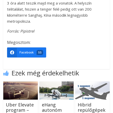
3 óra alatt teszik majd meg a vonatok. A helyszín
telitalálat, hiszen a tenger felé pedig ott van 200
kilométerre Sanghaj, Kína második legnagyobb
metropolisza.
Forrás: Pipistrel
Megosztom:
Facebook
55
Ezek még érdekelhetik
Uber Elevate
eHang
Hibrid
program –
autonóm
repülőgépek