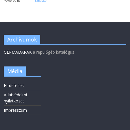
Powered by
Translate
Archívumok
GÉPMADARAK
a repülőgép katalógus
Média
Hirdetések
Adatvédelmi
nyilatkozat
Impresszum