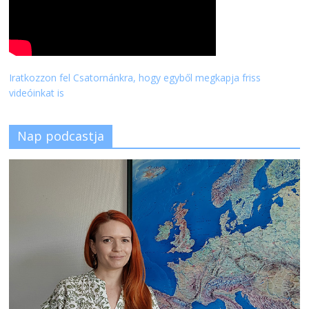
Iratkozzon fel Csatornánkra, hogy egyből megkapja friss
videóinkat is
Nap podcastja