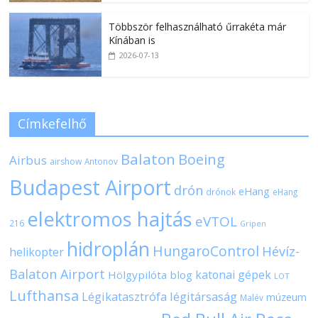
Többször felhasználható űrrakéta már
Kínában is
2026-07-13
Címkefelhő
Balaton
Boeing
Airbus
airshow
Antonov
Budapest Airport
drón
eHang
drónok
eHang
elektromos hajtás
eVTOL
216
Gripen
hidroplán
HungaroControl
Hévíz-
helikopter
Balaton Airport
katonai gépek
Hölgypilóta blog
LOT
Lufthansa
Légikatasztrófa
légitársaság
múzeum
Malév