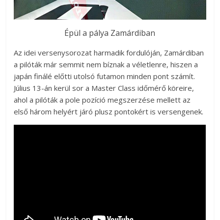
Épül a pálya Zamárdiban
Az idei versenysorozat harmadik fordulóján, Zamárdiban
a pilóták már semmit nem bíznak a véletlenre, hiszen a
japán finálé előtti utolsó futamon minden pont számít.
Július 13-án kerül sor a Master Class időmérő köreire,
ahol a pilóták a pole pozíció megszerzése mellett az
első három helyért járó plusz pontokért is versengenek.