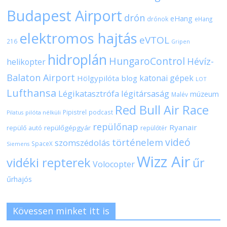
Budapest Airport
drón
eHang
drónok
eHang
elektromos hajtás
eVTOL
216
Gripen
hidroplán
HungaroControl
Hévíz-
helikopter
Balaton Airport
katonai gépek
Hölgypilóta blog
LOT
Lufthansa
Légikatasztrófa
légitársaság
múzeum
Malév
Red Bull Air Race
Pipistrel
podcast
pilóta nélküli
Pilatus
repülőnap
Ryanair
repülőgépgyár
repülő autó
repülőtér
videó
történelem
szomszédolás
SpaceX
Siemens
Wizz Air
vidéki repterek
űr
Volocopter
űrhajós
Kövessen minket itt is