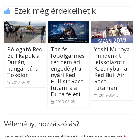
Ezek még érdekelhetik
Bólogató Red
Tarlós
Yoshi Muroya
Bull kapuk a
főpolgármes
mindenkit
Dunán,
ter nem ad
leiskolázott
hangár túra
engedélyt a
Kazanyban a
Tökölön
nyári Red
Red Bull Air
Bull Air Race
Race
2017-07-01
futamra a
futamán
Duna felett
2019-06-16
2019-02-05
Vélemény, hozzászólás?