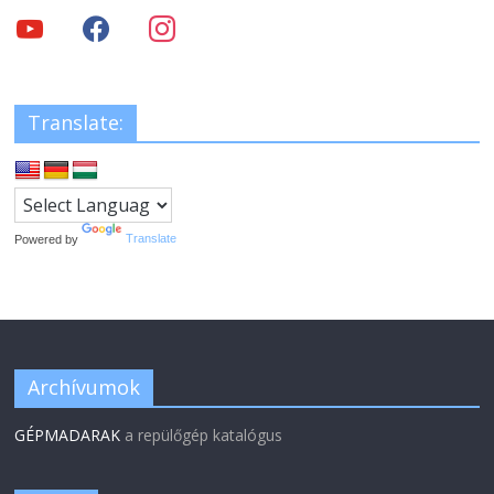
Translate:
Powered by
Translate
Archívumok
GÉPMADARAK
a repülőgép katalógus