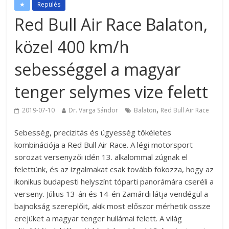
★
Repülés
Red Bull Air Race Balaton,
közel 400 km/h
sebességgel a magyar
tenger selymes vize felett
,
2019-07-10
Dr. Varga Sándor
Balaton
Red Bull Air Race
Sebesség, precizitás és ügyesség tökéletes
kombinációja a Red Bull Air Race. A légi motorsport
sorozat versenyzői idén 13. alkalommal zúgnak el
felettünk, és az izgalmakat csak tovább fokozza, hogy az
ikonikus budapesti helyszínt tóparti panorámára cseréli a
verseny. Július 13-án és 14-én Zamárdi látja vendégül a
bajnokság szereplőit, akik most először mérhetik össze
erejüket a magyar tenger hullámai felett. A világ