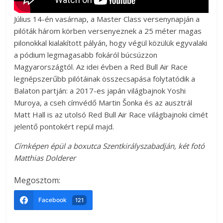
Július 14-én vasárnap, a Master Class versenynapján a
pilóták három körben versenyeznek a 25 méter magas
pilonokkal kialakított pályán, hogy végül közülük egyvalaki
a pódium legmagasabb fokáról búcsúzzon
Magyarországtól. Az idei évben a Red Bull Air Race
legnépszerűbb pilótáinak összecsapása folytatódik a
Balaton partján: a 2017-es japán világbajnok Yoshi
Muroya, a cseh címvédő Martin Šonka és az ausztrál
Matt Hall is az utolsó Red Bull Air Race világbajnoki címét
jelentő pontokért repül majd.
Címképen épül a boxutca Szentkirályszabadján, két fotó
Matthias Dolderer
Megosztom:
Facebook
121