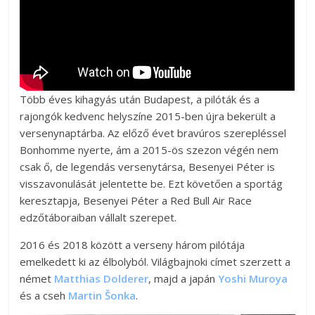
Több éves kihagyás után Budapest, a pilóták és a
rajongók kedvenc helyszíne 2015-ben újra bekerült a
versenynaptárba. Az előző évet bravúros szerepléssel
Bonhomme nyerte, ám a 2015-ös szezon végén nem
csak ő, de legendás versenytársa, Besenyei Péter is
visszavonulását jelentette be. Ezt követően a sportág
keresztapja, Besenyei Péter a Red Bull Air Race
edzőtáboraiban vállalt szerepet.
2016 és 2018 között a verseny három pilótája
emelkedett ki az élbolyból. Világbajnoki címet szerzett a
német
Matthias Dolderer
, majd a japán
Yoshi Muroya
és a cseh
Martin Šonka
.