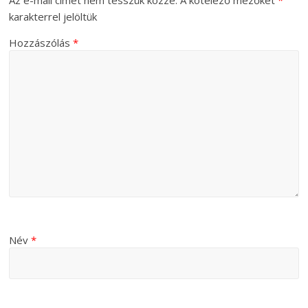
Az e-mail címet nem tesszük közzé.
A kötelező mezőket
*
karakterrel jelöltük
Hozzászólás
*
Név
*