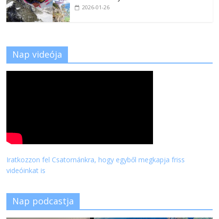
2026-01-26
Nap videója
Iratkozzon fel Csatornánkra, hogy egyből megkapja friss
videóinkat is
Nap podcastja