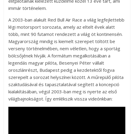
elitpilótáinak kiélezett küzdelme közel 13 éve tart, ami
immár történelem.
A 2003-ban alakult Red Bull Air Race a világ legfejlettebb
légi motorsport sorozata, amely az eltelt évek alatt
több, mint 90 futamot rendezett a világ öt kontinensén.
Magyarország mindig is kiemelt szerepet töltött be
verseny történelmében, nem véletlen, hogy a sportág
bölcsőjének hívják. A formátum megalkotásában a
legendás magyar pilóta, Besenyei Péter vállalt
oroszlánrészt, Budapest pedig a kezdetektől fogva
szerepelt a sorozat helyszínei között. A műrepülő pilóta
szaktudásával és tapasztalatával segített a koncepció
kialakításában, végül 2003-ban meg is nyerte az első
világbajnokságot. Így emlékszik vissza videónkban: