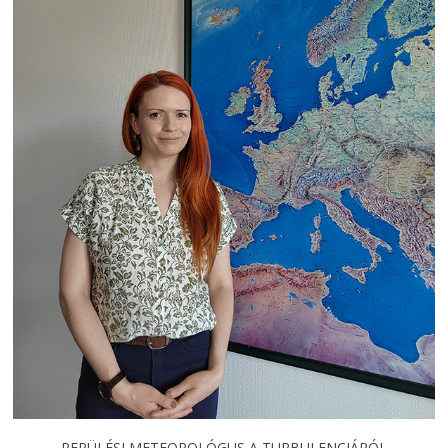
REPÜLÉSI METEOROLÓGUS A TURBULENCIÁRÓL