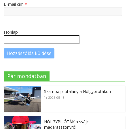
E-mail cím
*
Honlap
Pár mondatban
Szamoa pilótalány a Hölgypilótákon
2026-05-13
HÖLGYPILÓTÁK a svájci
madárasszonyról