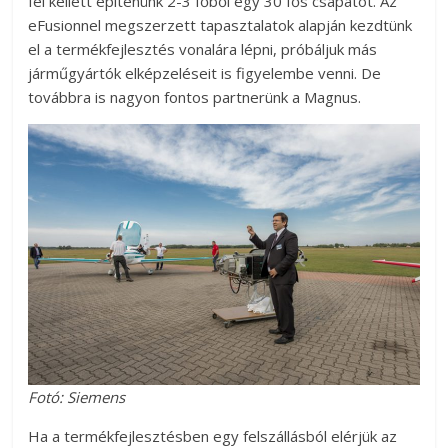
fel kellett építenünk 2-3 főből egy 30 fős csapatot. Az
eFusionnel megszerzett tapasztalatok alapján kezdtünk
el a termékfejlesztés vonalára lépni, próbáljuk más
járműgyártók elképzeléseit is figyelembe venni. De
továbbra is nagyon fontos partnerünk a Magnus.
Fotó: Siemens
Ha a termékfejlesztésben egy felszállásból elérjük az