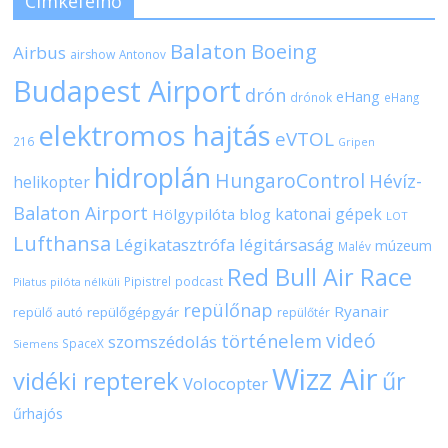
Címkefelhő
Balaton
Boeing
Airbus
airshow
Antonov
Budapest Airport
drón
eHang
drónok
eHang
elektromos hajtás
eVTOL
216
Gripen
hidroplán
HungaroControl
Hévíz-
helikopter
Balaton Airport
katonai gépek
Hölgypilóta blog
LOT
Lufthansa
Légikatasztrófa
légitársaság
múzeum
Malév
Red Bull Air Race
Pipistrel
podcast
pilóta nélküli
Pilatus
repülőnap
Ryanair
repülőgépgyár
repülő autó
repülőtér
videó
történelem
szomszédolás
SpaceX
Siemens
Wizz Air
vidéki repterek
űr
Volocopter
űrhajós