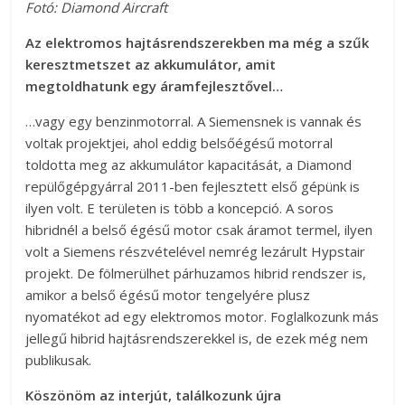
Fotó: Diamond Aircraft
Az elektromos hajtásrendszerekben ma még a szűk
keresztmetszet az akkumulátor, amit
megtoldhatunk egy áramfejlesztővel…
…vagy egy benzinmotorral. A Siemensnek is vannak és
voltak projektjei, ahol eddig belsőégésű motorral
toldotta meg az akkumulátor kapacitását, a Diamond
repülőgépgyárral 2011-ben fejlesztett első gépünk is
ilyen volt. E területen is több a koncepció. A soros
hibridnél a belső égésű motor csak áramot termel, ilyen
volt a Siemens részvételével nemrég lezárult Hypstair
projekt. De fölmerülhet párhuzamos hibrid rendszer is,
amikor a belső égésű motor tengelyére plusz
nyomatékot ad egy elektromos motor. Foglalkozunk más
jellegű hibrid hajtásrendszerekkel is, de ezek még nem
publikusak.
Köszönöm az interjút, találkozunk újra