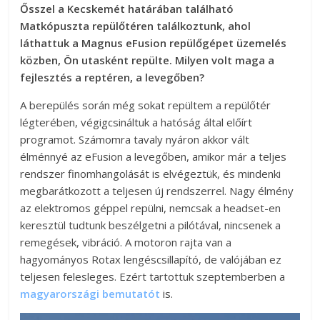
Ősszel a Kecskemét határában található
Matkópuszta repülőtéren találkoztunk, ahol
láthattuk a Magnus eFusion repülőgépet üzemelés
közben, Ön utasként repülte. Milyen volt maga a
fejlesztés a reptéren, a levegőben?
A berepülés során még sokat repültem a repülőtér
légterében, végigcsináltuk a hatóság által előírt
programot. Számomra tavaly nyáron akkor vált
élménnyé az eFusion a levegőben, amikor már a teljes
rendszer finomhangolását is elvégeztük, és mindenki
megbarátkozott a teljesen új rendszerrel. Nagy élmény
az elektromos géppel repülni, nemcsak a headset-en
keresztül tudtunk beszélgetni a pilótával, nincsenek a
remegések, vibráció. A motoron rajta van a
hagyományos Rotax lengéscsillapító, de valójában ez
teljesen felesleges. Ezért tartottuk szeptemberben a
magyarországi bemutatót
is.