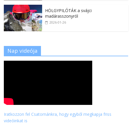
HÖLGYPILÓTÁK a svájci
madárasszonyról
2026-01-26
Nap videója
Iratkozzon fel Csatornánkra, hogy egyből megkapja friss
videóinkat is