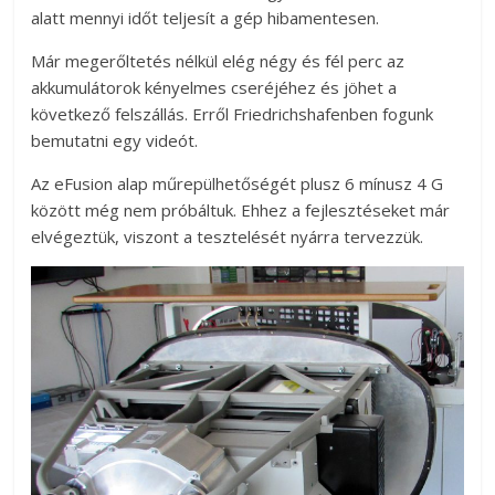
alatt mennyi időt teljesít a gép hibamentesen.
Már megerőltetés nélkül elég négy és fél perc az
akkumulátorok kényelmes cseréjéhez és jöhet a
következő felszállás. Erről Friedrichshafenben fogunk
bemutatni egy videót.
Az eFusion alap műrepülhetőségét plusz 6 mínusz 4 G
között még nem próbáltuk. Ehhez a fejlesztéseket már
elvégeztük, viszont a tesztelését nyárra tervezzük.