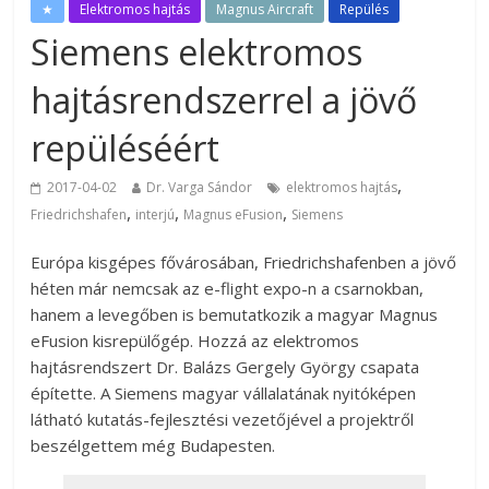
★
Elektromos hajtás
Magnus Aircraft
Repülés
Siemens elektromos
hajtásrendszerrel a jövő
repüléséért
,
2017-04-02
Dr. Varga Sándor
elektromos hajtás
,
,
,
Friedrichshafen
interjú
Magnus eFusion
Siemens
Európa kisgépes fővárosában, Friedrichshafenben a jövő
héten már nemcsak az e-flight expo-n a csarnokban,
hanem a levegőben is bemutatkozik a magyar Magnus
eFusion kisrepülőgép. Hozzá az elektromos
hajtásrendszert Dr. Balázs Gergely György csapata
építette. A Siemens magyar vállalatának nyitóképen
látható kutatás-fejlesztési vezetőjével a projektről
beszélgettem még Budapesten.