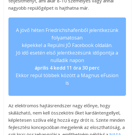
teljesítményt, ami akár 8-10 személyes vagy annál
nagyobb repülőgépet is hajthatna már.
A jövő héten Friedrichshafenből jelentkezünk
folyamatosan
képekkel a Repülni JÓ Facebook oldalán.
Jó idő esetén első jelentkezésünk időpontja a
nulladik napon
április 4 kedd 11 óra 30 perc
Ekkor repül többek között a Magnus eFusion
is
Az elektromos hajtásrendszer nagy előnye, hogy
skálázható, nem kell összekötni őket kardántengellyel,
képletesen szólva elég hozzá egy drót is. Szinte minden
fejlesztési koncepcióban megjelenik az eloszthatóság, a
sok kicsi összehangolása, említhetném például a
NASA