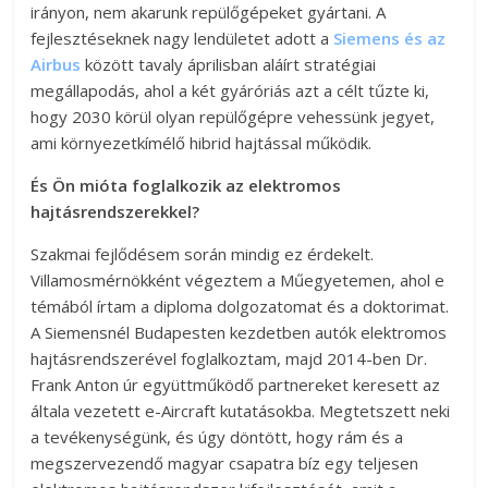
irányon, nem akarunk repülőgépeket gyártani. A
fejlesztéseknek nagy lendületet adott a
Siemens és az
Airbus
között tavaly áprilisban aláírt stratégiai
megállapodás, ahol a két gyáróriás azt a célt tűzte ki,
hogy 2030 körül olyan repülőgépre vehessünk jegyet,
ami környezetkímélő hibrid hajtással működik.
És Ön mióta foglalkozik az elektromos
hajtásrendszerekkel?
Szakmai fejlődésem során mindig ez érdekelt.
Villamosmérnökként végeztem a Műegyetemen, ahol e
témából írtam a diploma dolgozatomat és a doktorimat.
A Siemensnél Budapesten kezdetben autók elektromos
hajtásrendszerével foglalkoztam, majd 2014-ben Dr.
Frank Anton úr együttműködő partnereket keresett az
általa vezetett e-Aircraft kutatásokba. Megtetszett neki
a tevékenységünk, és úgy döntött, hogy rám és a
megszervezendő magyar csapatra bíz egy teljesen