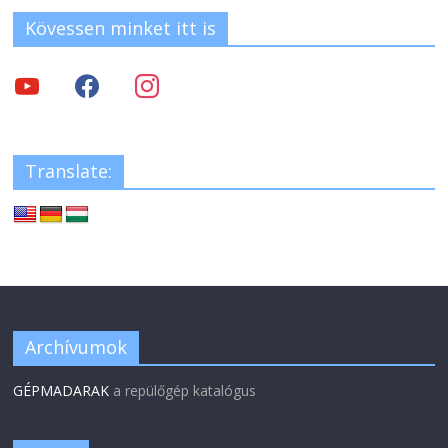
Kövessen minket itt is
Translate:
Archívumok
GÉPMADARAK
a repülőgép katalógus