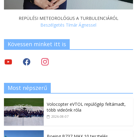
REPÜLÉSI METEOROLÓGUS A TURBULENCIÁRÓL
Beszélgetés Tímár Ágnessel
Kövessen minket itt is
Most népszerű
Volocopter eVTOL repülőgép feltámadt,
több videónk róla
2026-08-07
Boeing B737 MAX 10 tesztelés