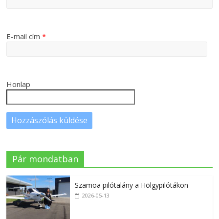
E-mail cím
*
Honlap
Pár mondatban
Szamoa pilótalány a Hölgypilótákon
2026-05-13