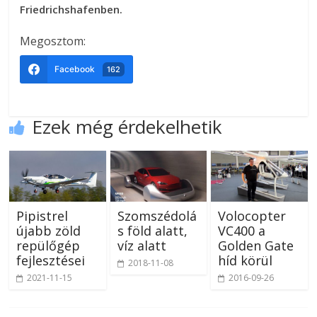
Friedrichshafenben.
Megosztom:
Facebook
162
Ezek még érdekelhetik
Pipistrel
Szomszédolá
Volocopter
újabb zöld
s föld alatt,
VC400 a
repülőgép
víz alatt
Golden Gate
fejlesztései
híd körül
2018-11-08
2021-11-15
2016-09-26