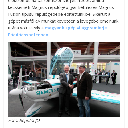
elektromos hajtásrendszer kifejlesztését, amit a
kecskeméti Magnus repülőgépgyár kétüléses Magnus
Fusion típusú repülőgépébe építettünk be. Sikerült a
gépet másfél év munkát követően a levegőbe emelnünk,
utána volt tavaly a
magyar kisgép világpremierje
Friedrichshafenben
.
Fotó: Repülni JÓ