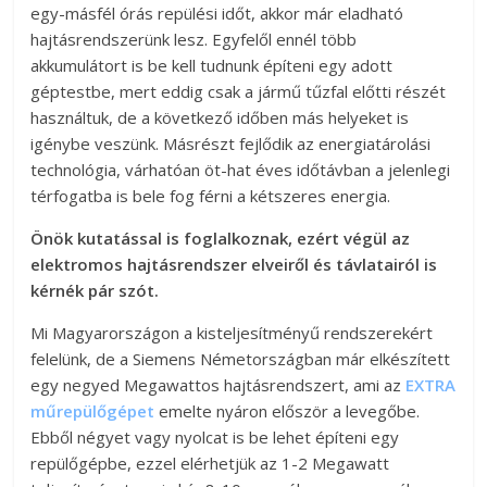
egy-másfél órás repülési időt, akkor már eladható
hajtásrendszerünk lesz. Egyfelől ennél több
akkumulátort is be kell tudnunk építeni egy adott
géptestbe, mert eddig csak a jármű tűzfal előtti részét
használtuk, de a következő időben más helyeket is
igénybe veszünk. Másrészt fejlődik az energiatárolási
technológia, várhatóan öt-hat éves időtávban a jelenlegi
térfogatba is bele fog férni a kétszeres energia.
Önök kutatással is foglalkoznak, ezért végül az
elektromos hajtásrendszer elveiről és távlatairól is
kérnék pár szót.
Mi Magyarországon a kisteljesítményű rendszerekért
felelünk, de a Siemens Németországban már elkészített
egy negyed Megawattos hajtásrendszert, ami az
EXTRA
műrepülőgépet
emelte nyáron először a levegőbe.
Ebből négyet vagy nyolcat is be lehet építeni egy
repülőgépbe, ezzel elérhetjük az 1-2 Megawatt