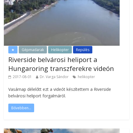
★
Gépmadarak
Helikopter
Repülés
Riverside belvárosi heliport a
Hungaroring transzferekre videón
2017-08-01
Dr. Varga Sándor
helikopter
Vasárnap délelőtt ezt a videót készítettem a Riverside
belvárosi heliport forgalmáról.
Bővebben...