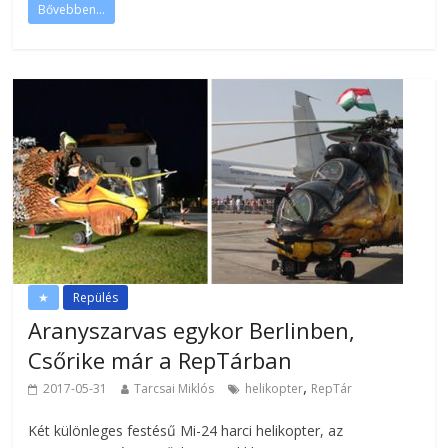
Bővebben...
★
Repülés
Aranyszarvas egykor Berlinben,
Csőrike már a RepTárban
,
2017-05-31
Tarcsai Miklós
helikopter
RepTár
Két különleges festésű Mi-24 harci helikopter, az