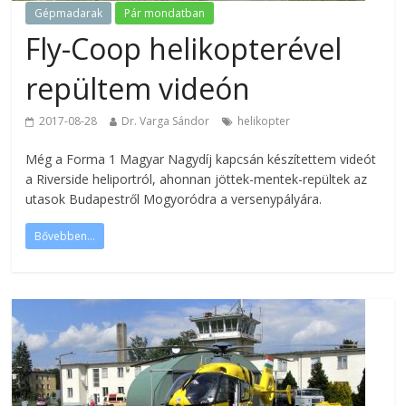
Gépmadarak
Pár mondatban
Fly-Coop helikopterével
repültem videón
2017-08-28
Dr. Varga Sándor
helikopter
Még a Forma 1 Magyar Nagydíj kapcsán készítettem videót
a Riverside heliportról, ahonnan jöttek-mentek-repültek az
utasok Budapestről Mogyoródra a versenypályára.
Bővebben...