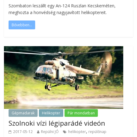
Szombaton leszállt egy An-124 Ruszlan Kecskeméten,
meghozta a honvédség nagyjavított helikoptereit.
Bővebben...
Gépmadarak
Helikopter
Pár mondatban
Szolnoki vízi légiparádé videón
,
2017-05-12
Repülni JÓ
helikopter
repülőnap