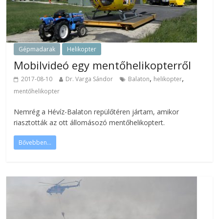
Gépmadarak
Helikopter
Mobilvideó egy mentőhelikopterről
,
,
2017-08-10
Dr. Varga Sándor
Balaton
helikopter
mentőhelikopter
Nemrég a Hévíz-Balaton repülőtéren jártam, amikor
riasztották az ott állomásozó mentőhelikoptert.
Bővebben...