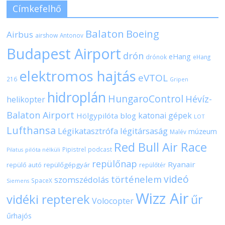
Címkefelhő
Balaton
Boeing
Airbus
airshow
Antonov
Budapest Airport
drón
eHang
drónok
eHang
elektromos hajtás
eVTOL
216
Gripen
hidroplán
HungaroControl
Hévíz-
helikopter
Balaton Airport
katonai gépek
Hölgypilóta blog
LOT
Lufthansa
Légikatasztrófa
légitársaság
múzeum
Malév
Red Bull Air Race
Pipistrel
podcast
pilóta nélküli
Pilatus
repülőnap
Ryanair
repülőgépgyár
repülő autó
repülőtér
videó
történelem
szomszédolás
SpaceX
Siemens
Wizz Air
vidéki repterek
űr
Volocopter
űrhajós