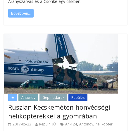
Aranyszarvas és a Csőrike egy cikkben.
Bővebben...
★
Antonov
Gépmadarak
Repülés
Ruszlan Kecskeméten honvédségi
helikopterekkel a gyomrában
,
,
2017-05-23
Repülni JÓ
An-124
Antonov
helikopter