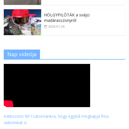
HÖLGYPILÓTÁK a svájci
madárasszonyról
2026-01-26
Nap videója
Iratkozzon fel Csatornánkra, hogy egyből megkapja friss
videóinkat is