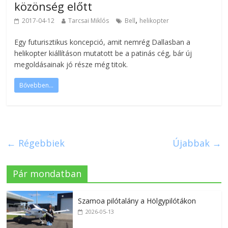
közönség előtt
,
2017-04-12
Tarcsai Miklós
Bell
helikopter
Egy futurisztikus koncepció, amit nemrég Dallasban a
helikopter kiállításon mutatott be a patinás cég, bár új
megoldásainak jó része még titok.
Bővebben...
← Régebbiek
Újabbak →
Pár mondatban
Szamoa pilótalány a Hölgypilótákon
2026-05-13